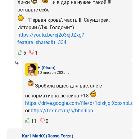
Хи-хи
и в дар не нужен такой !!!
оставьте себе.
'Первая кровь', часть II. Саундтрек:
Истории (Дж. Голдсмит)
https://youtu.be/ej2o3ejJZxg?
feature=shared&t=334
5
1
H
(0lson)
10 января 2025 г.
Зробила відео для вас, але є
ненормативна лексика +18
https://drive.google.com/file/d/1oizkjqiXxpxnbL
or
https://fex.net/ru/s/bbn9lpp
11
0
Kar1 MarkX
(Rosso Forza)