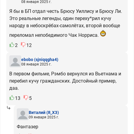
08 января 2025 г.
Я бы в БП отдал честь Брюсу Уиллису и Брюсу Ли.
Это реальные легенды, один переху*рил кучу
народу в небоскрёбах-самолётах, второй вообще
переломал непобедимого Чак Норриса.
2
12
ebobo
(sjniqqgha4)
08 января 2025 г.
В первом фильме, Рэмбо вернулся из Вьетнама и
перебил кучу гражданских. Достойный пример,
даа.
13
5
Виталий
(Я_ХЗ)
09 января 2025 г.
Фантазер