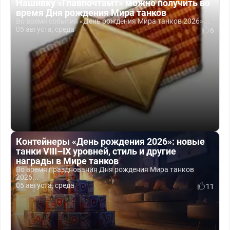
Нашивку «Главпочтамт» можно получить во
время Дня рождения Мира танков
Во время события «День рождения Мира танков 2026»...
05 августа, среда
6
Контейнеры «День рождения 2026»: новые
танки VIII–IX уровней, стиль и другие
награды в Мире танков
Во время празднования Дня рождения Мира танков
2026...
05 августа, среда
11