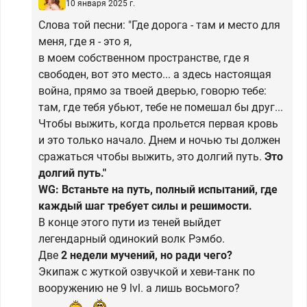
10 января 2025 г.
Слова той песни: "Где дорога - там и место для
меня, где я - это я,
в моем собственном пространстве, где я
свободен, вот это место... а здесь настоящая
война, прямо за твоей дверью, говорю тебе:
там, где тебя убьют, тебе не помешал бы друг...
Чтобы выжить, когда прольется первая кровь
и это только начало. Днем и ночью ты должен
сражаться чтобы выжить, это долгий путь.
Это
долгий путь."
WG: Встаньте на путь, полный испытаний, где
каждый шаг требует силы и решимости.
В конце этого пути из теней выйдет
легендарный одинокий волк Рэмбо.
Две
2 недели мучений, но ради чего?
Экипаж с жуткой озвучкой и хеви-танк по
вооружению не 9 lvl. а лишь восьмого?