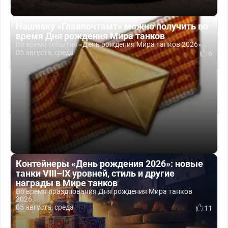
Нашивку «Главпочтамт» можно получить во
время Дня рождения Мира танков
Во время события «День рождения Мира танков 2026»...
05 августа, среда
6
Контейнеры «День рождения 2026»: новые
танки VIII–IX уровней, стиль и другие
награды в Мире танков
Во время празднования Дня рождения Мира танков
2026...
05 августа, среда
11