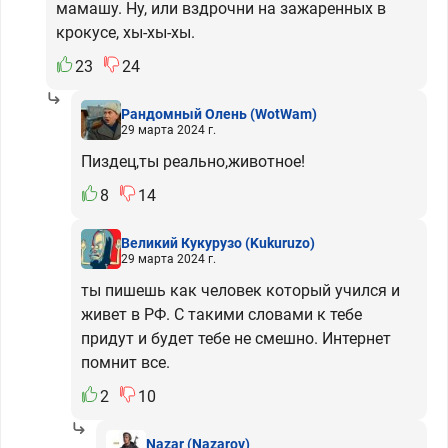
мамашу. Ну, или вздрочни на зажаренных в
крокусе, хы-хы-хы.
23
24
Рандомный Олень
(WotWam)
29 марта 2024 г.
Пиздец,ты реально,животное!
8
14
Великий Кукурузо
(Kukuruzo)
29 марта 2024 г.
ты пишешь как человек который учился и
живет в РФ. С такими словами к тебе
придут и будет тебе не смешно. Интернет
помнит все.
2
10
Nazar
(Nazarov)