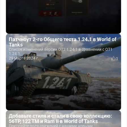
Патчноут 2-го Общего теста 1.24.1 в World of
Tanks
Список изменений версии ОТ2 1.24.1 в сравнении с ОТ1
1.24.1.
29 марта 2024 г.
1
Добавьте стиля и стали в свою коллекцию:
56TP, 122 TM и Ram II в World of Tanks
Покоряйте поля сражений с нашими новыми