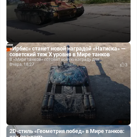
«Ирбис» станет новой наградой «Натиска» —
советский тяж X уровня в Мире танков
В «Мире танков» готовят новую награду для...
Вчера, 18:27
3
2D-стиль «Геометрия побед» в Мире танков:
как получить