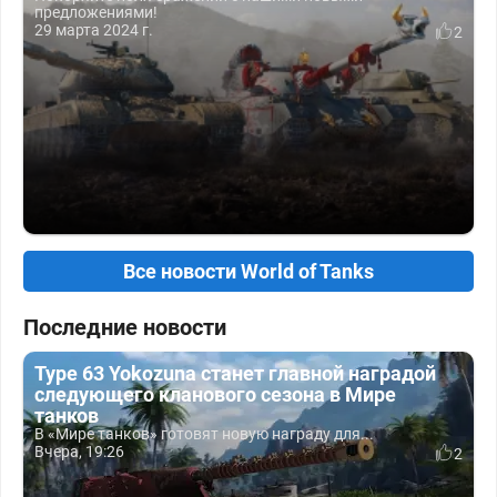
предложениями!
29 марта 2024 г.
2
Все новости World of Tanks
Последние новости
Type 63 Yokozuna станет главной наградой
следующего кланового сезона в Мире
танков
В «Мире танков» готовят новую награду для...
Вчера, 19:26
2