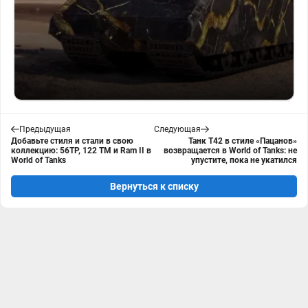
Предыдущая
Следующая
Добавьте стиля и стали в свою
Танк T42 в стиле «Пацанов»
коллекцию: 56TP, 122 TM и Ram II в
возвращается в World of Tanks: не
World of Tanks
упустите, пока не укатился
Вернуться к списку