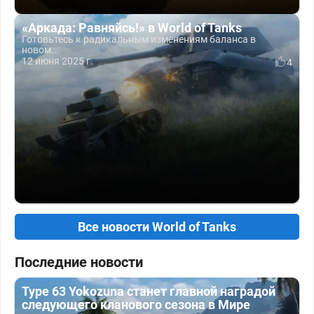
«Аркада: Равняйсь!» в World of Tanks
Готовьтесь к радикальным изменениям баланса в
новом...
12 июня 2025 г.
4
Все новости World of Tanks
Последние новости
Type 63 Yokozuna станет главной наградой
следующего кланового сезона в Мире