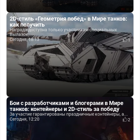
2D-стиль «Геометрия побед» в Мире танков:
как получить
Награда доступна только участникам специальных
Вылазок,...
Сегодня, 18:13
1
Бои с разработчиками и блогерами в Мире
танков: контейнеры и 2D-стиль за победу
За участие гарантированы праздничные контейнеры, а...
Сегодня, 12:20
2