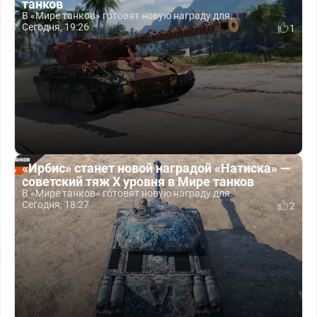
танков
В «Мире танков» готовят новую награду для...
Сегодня, 19:26
1
«Ирбис» станет новой наградой «Натиска» —
советский тяж X уровня в Мире танков
В «Мире танков» готовят новую награду для...
Сегодня, 18:27
2