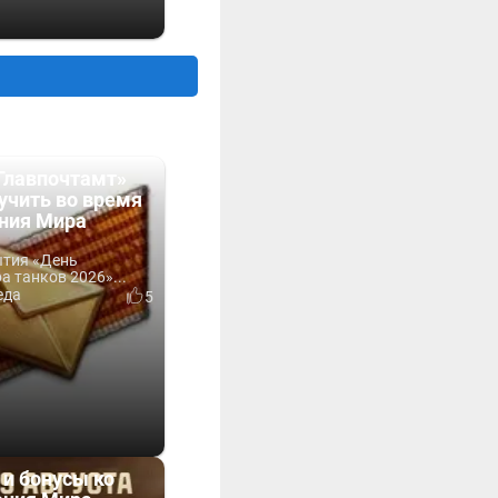
Главпочтамт»
учить во время
ния Мира
ытия «День
 танков 2026»...
еда
5
 и бонусы ко