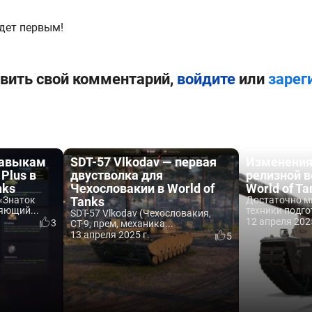
дет первым!
вить свой комментарий,
войдите
или
зарег
навыкам
SDT-57 Vlkodav — первая
Изменения
Plus в
двустволка для
релизной в
nks
Чехословакии в World of
World of Ta
«Знаток
Tanks
Достаточно м
яющий...
техники подго
SDT-57 Vlkodav (Чехословакия,
12 апреля 2025
3
СТ-9, прем, механика...
13 апреля 2025 г.
5