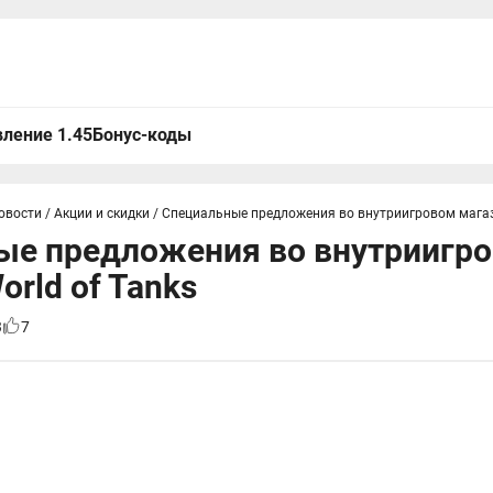
ление 1.45
Бонус-коды
овости
/
Акции и скидки
/
Специальные предложения во внутриигровом магази
ые предложения во внутриигр
orld of Tanks
3
7