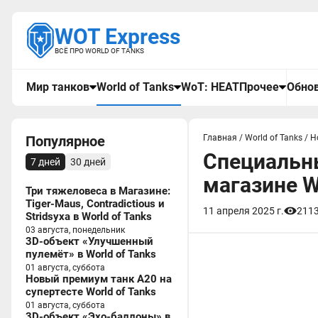
WOT Express
ВСЁ ПРО WORLD OF TANKS
Мир танков
World of Tanks
WoT: HEAT
Прочее
Обнов
Популярное
Главная
/
World of Tanks
/
Н
Специальн
7 дней
30 дней
магазине W
Три тяжеловеса в Магазине:
Tiger-Maus, Contradictious и
11 апреля 2025 г.
211
Stridsyxa в World of Tanks
03 августа, понедельник
3D-объект «Улучшенный
пулемёт» в World of Tanks
01 августа, суббота
Новый премиум танк A20 на
супертесте World of Tanks
01 августа, суббота
3D-объект «Эхо-баллоны» в