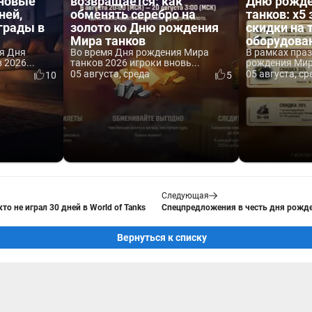
 новые
возвращается: как
Дню рожде
ней,
обменять серебро на
танков: x5 
аграды в
золото ко Дню рождения
скидки на 
Мира танков
оборудова
я Дня
Во время Дня рождения Мира
В рамках пра
2026...
танков 2026 игроки вновь...
рождения Мира
05 августа, среда
05 августа, ср
10
5
Следующая
то не играл 30 дней в World of Tanks
Спецпредложения в честь дня рожден
Вернуться к списку