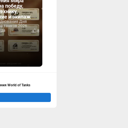
ния Мира
за победу,
технику,
ние и экипаж
зднования Дня
 танков 2026...
еда
8
ия World of Tanks