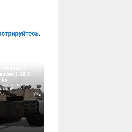
истрируйтесь
.
 техники в
ерсии 1.28.1
nks
ного «золотой»
товили...
 г.
2