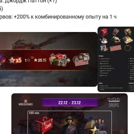
а: Джордж Паттон (×1)
5)
рвов: +200% к комбинированному опыту на 1 ч