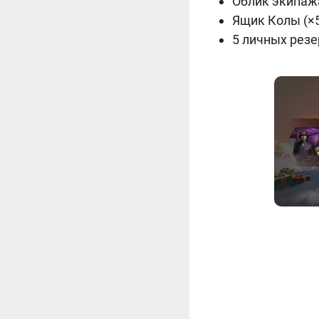
Облик экипаж
Ящик Колы (×
5 личных резе