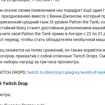
м сезоне своим появлением нас порадует ещё один г
 празднованию вместе с Винни Джонсом, который п
иканский средний танк IX уровня Patton the Tank, 
 стойкий боец станет достойным дополнением ваше
учите свой
Patton the Tank прямо в Ангаре с 22 по 31
этот период, чтобы стать обладателем необычной ма
ец окажется на полях сражений, он также ворвётся и
геров, прихватив с собой отличные Twitch Drops. С
е наборы наград за три часа просмотра.
ITCH DROPS:
twitch.tv/directory/category/world-of-tan
 Twitch Drop
мотра: