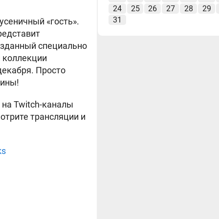
24
25
26
27
28
29
31
усеничный «гость».
редставит
созданный специально
й коллекции
 декабря. Просто
шины!
 на Twitch-каналы
мотрите трансляции и
ks