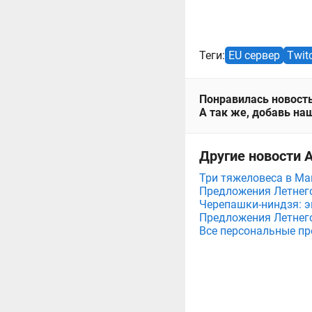
Теги:
EU сервер
Twit
Понравилась новость
А так же, добавь наш
Другие новости А
Три тяжеловеса в Мага
Предложения Летнего 
Черепашки-ниндзя: э
Предложения Летнего 
Все персональные пр