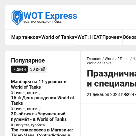
WOT Express
ВСЁ ПРО WORLD OF TANKS
Мир танков
World of Tanks
WoT: HEAT
Прочее
Обнов
Популярное
Главная
/
World of Tanks
/
Н
World of Tanks!
7 дней
30 дней
Празднична
и специальн
Манёвры на 11 уровнях в
World of Tanks
31 июля, пятница
21 декабря 2023 г.
24
16-й День рождения World of
Tanks
31 июля, пятница
3D-объект «Улучшенный
пулемёт» в World of Tanks
01 августа, суббота
Три тяжеловеса в Магазине:
Tiger-Maus, Contradictious и