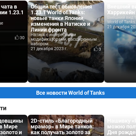
чата в
Общий тест обновления
Внешний в
ии 1.23.1
1.23.1 World of Tanks:
Харрикейн 
новые танки Японии,
Внешний вид 
World of Tanks
ше
изменения в Натиске и
21 декабря 20
,
Линии фронта
Натиск с интересными
30
модификаторами, расширенным
набором...
21 декабря 2023 г.
3
Все новости World of Tanks
ти
одовщины
2D-стиль «Благородный
Нашивку «
 в Мире
мрамор» в Мире танков:
можно пол
 золото и
как получать золото за
Дня рожде