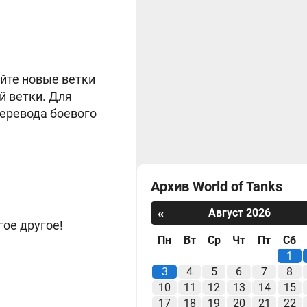
йте новые ветки
й ветки. Для
перевода боевого
Архив World of Tanks
«
Август 2026
гое другое!
Пн
Вт
Ср
Чт
Пт
Сб
1
3
4
5
6
7
8
10
11
12
13
14
15
17
18
19
20
21
22