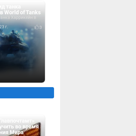
ид танка
в World of Tanks
танка Харрикейн в
.
23 г.
3
Главпочтамт»
учить во время
ния Мира