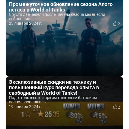
Промежуточное обновление сезона Алого
пегаса в World of Tanks
Спустя две недели после начала сезона мы внесли
небольшие...
23 января 2024 г.
2
Эксклюзивные скидки на технику и
повышенный курс перевода опыта в
свободный в World of Tanks!
Подготовьтесь к жарким танковым баталиям,
воспользовавшись...
19 января 2024 г.
2