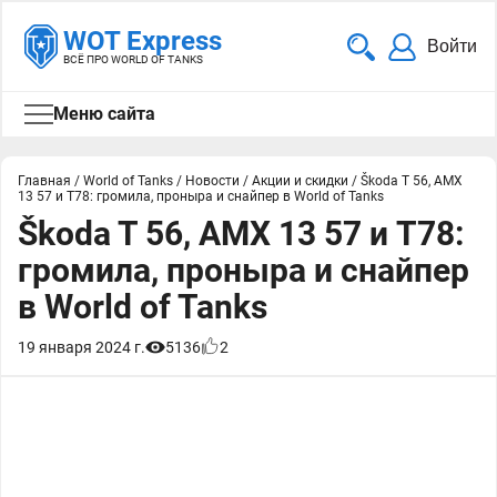
WOT Express
Войти
ВСЁ ПРО WORLD OF TANKS
Меню сайта
Главная
/
World of Tanks
/
Новости
/
Акции и скидки
/
Škoda T 56, AMX
13 57 и T78: громила, проныра и снайпер в World of Tanks
Škoda T 56, AMX 13 57 и T78:
громила, проныра и снайпер
в World of Tanks
19 января 2024 г.
5136
2