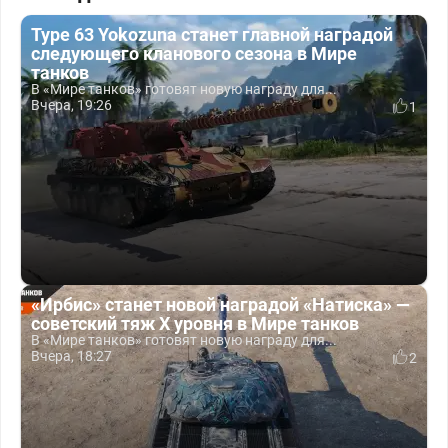
Type 63 Yokozuna станет главной наградой
следующего кланового сезона в Мире
танков
В «Мире танков» готовят новую награду для...
Вчера, 19:26
1
«Ирбис» станет новой наградой «Натиска» —
советский тяж X уровня в Мире танков
В «Мире танков» готовят новую награду для...
Вчера, 18:27
2