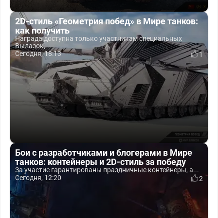
2D-стиль «Геометрия побед» в Мире танков:
как получить
Награда доступна только участникам специальных
Вылазок,...
Сегодня, 18:13
1
Бои с разработчиками и блогерами в Мире
танков: контейнеры и 2D-стиль за победу
За участие гарантированы праздничные контейнеры, а...
Сегодня, 12:20
2