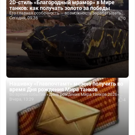
2D-стиль «Благородный мрамор» в Мире
танков: как получать золото за победы
Его главная особенность — возможность зарабатывать...
Сегодня, 09:36
0
Нашивку «Главпочтамт» можно получить во
время Дня рождения Мира танков
Во время события «День рождения Мира танков 2026»...
Вчера, 13:29
4