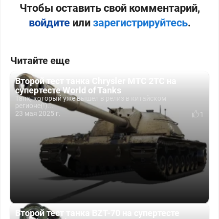
Чтобы оставить свой комментарий,
войдите
или
зарегистрируйтесь
.
Читайте еще
Второй тест танка Chrysler MTC 2TC на
супертесте World of Tanks
Танк, который уже вышел в релиз в китайском
регионе(!)...
23 мая 2025 г.
1
Второй тест танка BZT-70 на супертесте