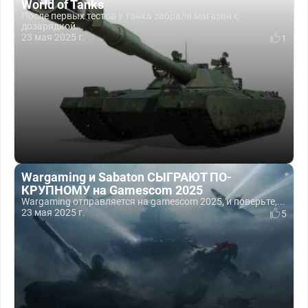
World of Tanks
После первых тестов у танка забрали магазин с
дозарядкой...
23 мая 2025 г.
1
Wargaming и Sabaton СЫГРАЮТ ПО-
КРУПНОМУ на Gamescom 2025
Wargaming отправляется на gamescom 2025, и поверьте,...
23 мая 2025 г.
5