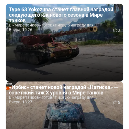
Type 63 Yokozuna станет главной наградой
следующего кланового сезона в Мире
танков
В «Мире танков» готовят новую награду для...
Вчера, 19:26
3
«Ирбис» станет новой наградой «Натиска» —
советский тяж X уровня в Мире танков
В «Мире танков» готовят новую награду для...
Вчера, 18:27
5