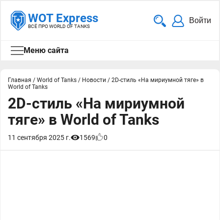
WOT Express
Войти
ВСЁ ПРО WORLD OF TANKS
Меню сайта
Главная
/
World of Tanks
/
Новости
/
2D-стиль «На мириумной тяге» в
World of Tanks
2D-стиль «На мириумной
тяге» в World of Tanks
11 сентября 2025 г.
1569
0