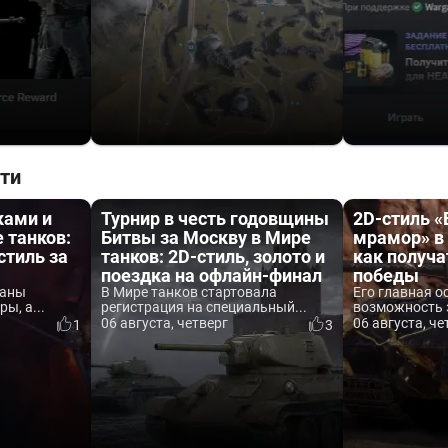
ти
ками и
Турнир в честь годовщины
2D-стиль 
 танков:
Битвы за Москву в Мире
мрамор» в 
стиль за
танков: 2D-стиль, золото и
как получа
поездка на офлайн-финал
победы
ваны
В Мире танков стартовала
Его главная о
ы, а...
регистрация на специальный...
возможность 
06 августа, четверг
06 августа, че
1
3