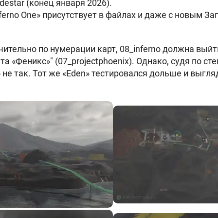
destar (конец января 2026).
nferno One» присутствует в файлах и даже с новым З
чительно по нумерации карт, 08_inferno должна вый
та «Феникс»" (07_projectphoenix). Однако, судя по ст
 не так. Тот же «Eden» тестировался дольше и выгл