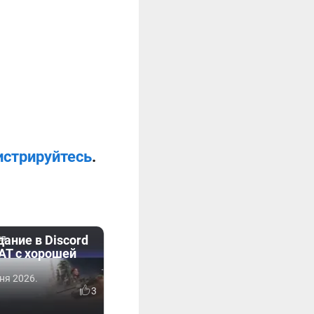
истрируйтесь
.
ание в Discord
AT с хорошей
ня 2026.
3