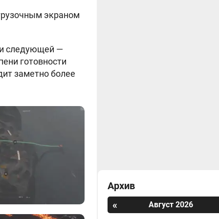
агрузочным экраном
ти следующей —
епени готовности
ядит заметно более
Архив
«
Август 2026