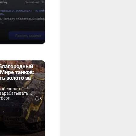
«Благородный
Мире танков:
ть золото за
собенность —
зарабатывать...
тверг
3