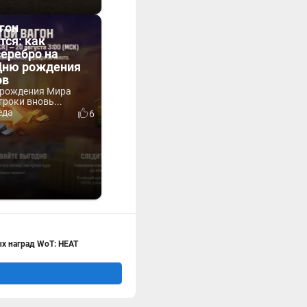
гон
тся: как
серебро на
 Дню рождения
ов
 рождения Мира
гроки вновь...
еда
6
х наград WoT: HEAT