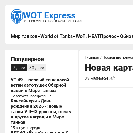
WOT Express
ВСЁ ПРО МИР ТАНКОВ И WORLD OF TANKS
Мир танков
World of Tanks
WoT: HEAT
Прочее
Обнов
Популярное
Главная
/
Последние новост
Новая карт
7 дней
30 дней
29 мая
545
1
VT 49 — первый танк новой
ветки автопушек Сборной
наций в Мире танков
02 августа, воскресенье
Контейнеры «День
рождения 2026»: новые
танки VIII–IX уровней, стиль
и другие награды в Мире
танков
05 августа, среда
RDT-62 «Řezačka» — танк X