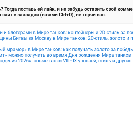
? Тогда поставь ей лайк, и не забудь оставить свой комм
 сайт в закладки (нажми Ctrl+D), не теряй нас.
и и блогерами в Мире танков: контейнеры и 2D-стиль за по
щины Битвы за Москву в Мире танков: 2D-стиль, золото и 
ый мрамор» в Мире танков: как получать золото за побед
мт» можно получить во время Дня рождения Мира танков
дения 2026»: новые танки VIII–IX уровней, стиль и други