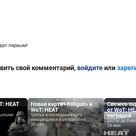
дет первым!
вить свой комментарий,
войдите
или
зарег
T: HEAT
Новая карта «Railgun» в
Свежее зад
WoT: HEAT
от WoT: HE
ыпали!
Третья и последняя карта,
наградой
находящаяся в разработке...
6
ДАТЫ: до 8 ию
30 мая
1
29 мая