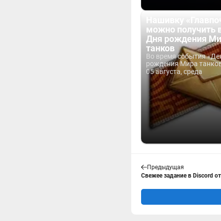
Нашивку «Главпо
можно получить 
Дня рождения М
танков
Во время события «Де
рождения Мира танков 
05 августа, среда
Предыдущая
Свежее задание в Discord о