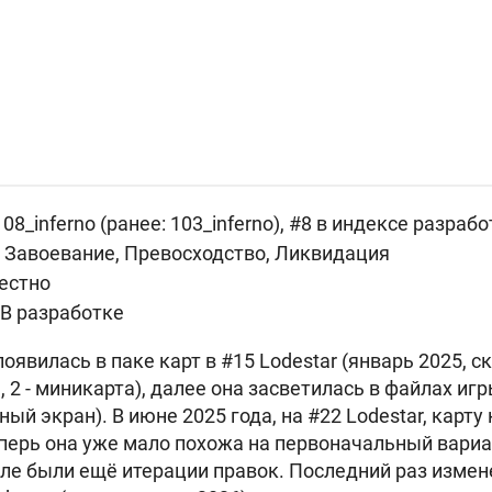
 08_inferno (ранее: 103_inferno), #8 в индексе разраб
 Завоевание, Превосходство, Ликвидация
естно
 В разработке
явилась в паке карт в #15 Lodestar (январь 2025, ск
 2 - миникарта), далее она засветилась в файлах иг
очный экран). В июне 2025 года, на #22 Lodestar, карт
еперь она уже мало похожа на первоначальный вариа
осле были ещё итерации правок. Последний раз измен