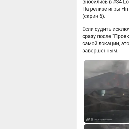
вносились в #34 Lo
На релизе игры «I
(скрин 6).
Если судить исклю
сразу после "Проек
самой локации, это
завершённым.