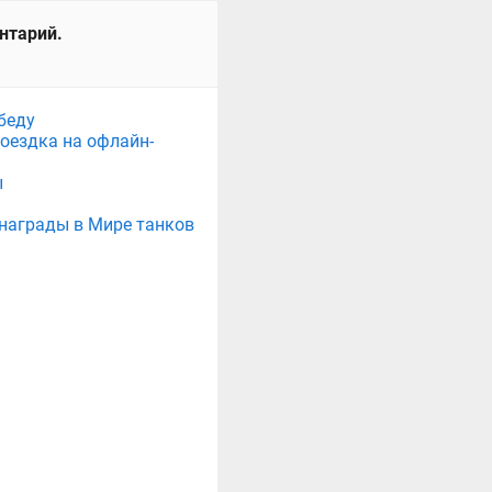
ентарий.
беду
поездка на офлайн-
ы
е награды в Мире танков