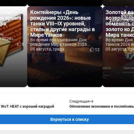
чтамт»
Контейнеры «День
Золотой ва
во время
рождения 2026»: новые
возвращае
ира
танки VIII–IX уровней,
обменять 
стиль и другие награды в
золото ко
нь
Мире танков
Мира танк
2026»...
Во время празднования Дня
Во время Дня
6
рождения Мира танков 2026...
танков 2026 и
05 августа, среда
05 августа, ср
12
Следующая
т WoT: HEAT с хорошей наградой
Обновление экономики и послебоевы
Вернуться к списку