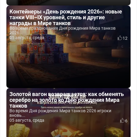
Контейнеры «День рождения 2026»: новые
танки VIII–IX уровней, стиль и другие
награды в Мире танков
Во время празднования Дня рождения Мира танков
2026...
05 августа, среда
12
Золотой вагон возвращается: как обменять
серебро на золото ко Дню рождения Мира
танков
Во время Дня рождения Мира танков 2026 игроки
вновь...
05 августа, среда
6