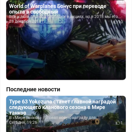
World of Warplanes Бонус при переводе
опыта в свободный
Все ждали перевод свободки в акциях, но в 2018 мы его...
28 декабря 2018 г.
10
Последние новости
Type 63 Yokozuna станет главной наградой
следующего кланового сезона в Мире
танков
В «Мире танков» готовят новую награду для...
Сегодня, 19:26
1