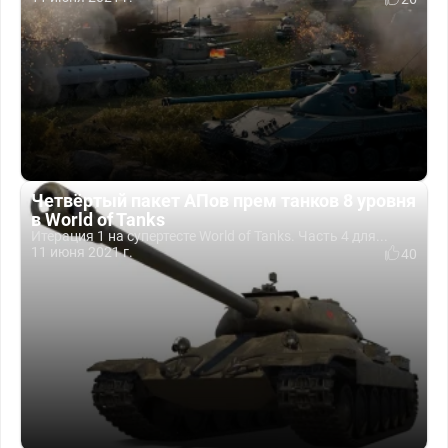
Четвёртый пакет АПов прем танков 8 уровня
в World of Tanks
Итерация 1 на супертесте World of Tanks. Часть 4 для...
11 июня 2021 г.
40