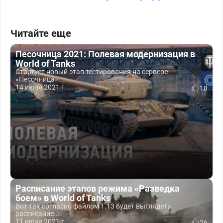
Читайте еще
Песочница 2021: Полевая модернизация в
World of Tanks
Стартует новый этап тестирования на сервере
«Песочница»....
14 июня 2021 г.
18
Расписание этапов режима «Разведка
боем» в World of Tanks
Вот так согласно файлом 1.13 будет выглядеть
расписание...
11 июня 2021 г.
26