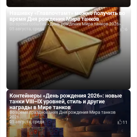
Нашивку «Главпочтамт» можно получить во
время Дня рождения Мира танков
Во время события «День рождения Мира танков 2026»...
05 августа, среда
6
Контейнеры «День рождения 2026»: новые
танки VIII–IX уровней, стиль и другие
награды в Мире танков
Во время празднования Дня рождения Мира танков
2026...
05 августа, среда
11