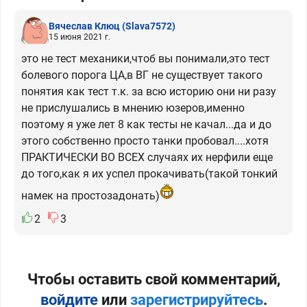
Вячеслав Клюц
(Slava7572)
15 июня 2021 г.
это не тест механики,чтоб вы понимали,это тест
болевого порога ЦА,в ВГ не существует такого
понятия как тест т.к. за всю историю они ни разу
не прислушались в мнению юзеров,именно
поэтому я уже лет 8 как тесты не качал...да и до
этого собственно просто танки пробовал....хотя
ПРАКТИЧЕСКИ ВО ВСЕХ случаях их нерфили еще
до того,как я их успел прокачивать(такой тонкий
намек на простозадонать)
2
3
Чтобы оставить свой комментарий,
войдите
или
зарегистрируйтесь
.