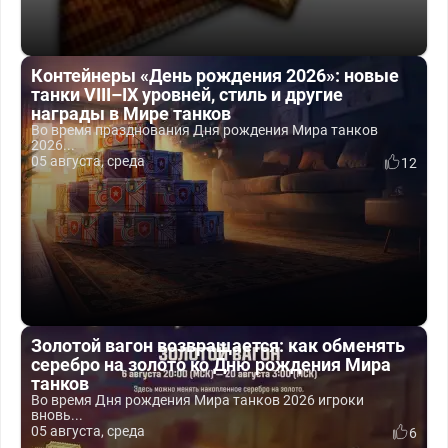
Контейнеры «День рождения 2026»: новые
танки VIII–IX уровней, стиль и другие
награды в Мире танков
Во время празднования Дня рождения Мира танков
2026...
05 августа, среда
12
Золотой вагон возвращается: как обменять
серебро на золото ко Дню рождения Мира
танков
Во время Дня рождения Мира танков 2026 игроки
вновь...
05 августа, среда
6