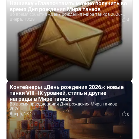
Нашивку «Главпочтамт» можно получить во
время Дня рождения Мира танков
Во время события «День рождения Мира танков 2026»...
Вчера, 13:29
4
Контейнеры «День рождения 2026»: новые
танки VIII–IX уровней, стиль и другие
награды в Мире танков
Во время празднования Дня рождения Мира танков
2026...
Вчера, 13:15
6