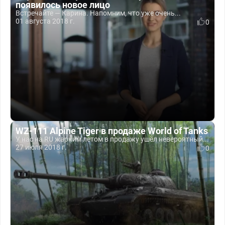
появилось новое лицо
Встречайте — Карина. Напомним, что уже очень...
01 августа 2018 г.
0
WZ-111 Alpine Tiger в продаже World of Tanks
У нас на RU жарким летом в продажу ушёл невероятный...
27 июля 2018 г.
0