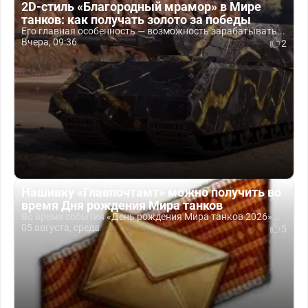
2D-стиль «Благородный мрамор» в Мире
танков: как получать золото за победы
Его главная особенность — возможность зарабатывать...
Вчера, 09:36
2
Нашивку «Главпочтамт» можно получить во
время Дня рождения Мира танков
Во время события «День рождения Мира танков 2026»...
05 августа, среда
5