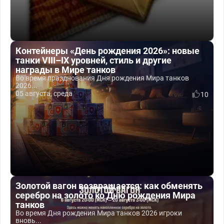
Контейнеры «День рождения 2026»: новые
танки VIII–IX уровней, стиль и другие
награды в Мире танков
Во время празднования Дня рождения Мира танков
2026...
05 августа, среда
10
Золотой вагон возвращается: как обменять
серебро на золото ко Дню рождения Мира
танков
Во время Дня рождения Мира танков 2026 игроки
вновь...