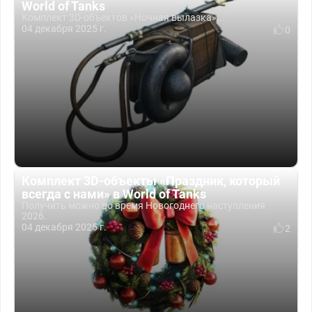
World of Tanks
Комплект 3D-объектов «Ночная вылазка»...
04 декабря 2025 г.
0
Комплект 3D-объекты «Праздник, который
всегда с нами» в World of Tanks
Получить можно во время Новогоднего наступления
2026.
04 декабря 2025 г.
2