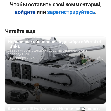
Чтобы оставить свой комментарий,
войдите
или
зарегистрируйтесь
.
Читайте еще
Небольшое обновление 5 декабря в World of
Tanks
Завтра утром, 5 декабря 2025, на серверах будут
проводиться...
04 декабря 2025 г.
0
Комплект 3D-объекты «Ночная вылазка» в