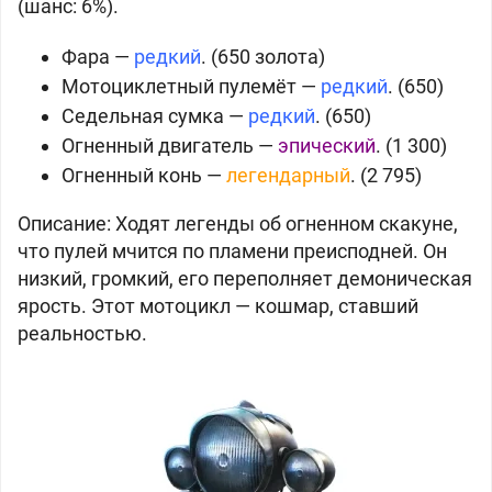
(шанс: 6%).
Фара —
редкий
. (
650 золота)
Мотоциклетный пулемёт —
редкий
. (
650)
Седельная сумка —
редкий
. (
650)
Огненный двигатель —
эпический
. (
1 300)
Огненный конь —
легендарный
. (
2 795)
Описание: Ходят легенды об огненном скакуне,
что пулей мчится по пламени преисподней. Он
низкий, громкий, его переполняет демоническая
ярость. Этот мотоцикл — кошмар, ставший
реальностью.