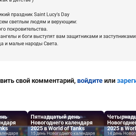
икий праздник Saint Lucy's Day
 всем светлым людям и верующим:
ого покровительства.
 ангелы и боги выступят вам защитниками и заступниками 
а и малые народы Света.
вить свой комментарий,
войдите
или
зарег
ень
Пятнадцатый день
Четырнадц
ендаря
Новогоднего календаря
Новогодне
anks
2025 в World of Tanks
2025 в Worl
календаря
15 день Новогоднего календаря
14 день Ново