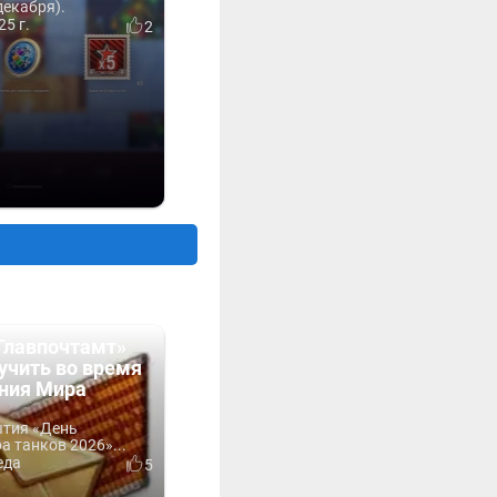
декабря).
25 г.
2
Главпочтамт»
учить во время
ния Мира
ытия «День
 танков 2026»...
еда
5