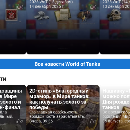
.
2025 WoT (15 декабря).
2025 WoT (14 
14 декабря 2025 г.
13 декабря 20
3
0
Все новости World of Tanks
ти
одовщины
2D-стиль «Благородный
Нашивку «
 в Мире
мрамор» в Мире танков:
можно пол
 золото и
как получать золото за
Дня рожде
йн-финал
победы
танков
вала
Его главная особенность —
Во время соб
льный...
возможность зарабатывать...
рождения Мира
Вчера, 09:36
05 августа, ср
2
2