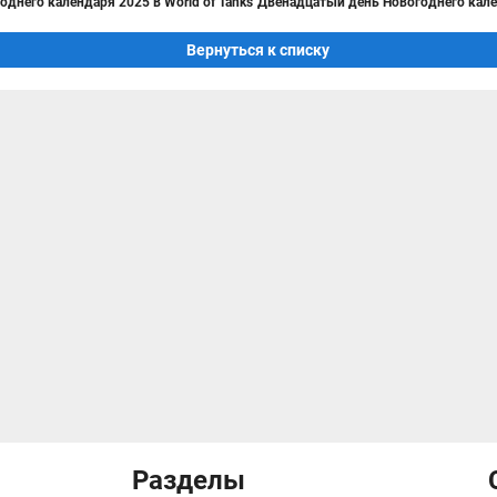
днего календаря 2025 в World of Tanks
Двенадцатый день Новогоднего кален
Вернуться к списку
Разделы