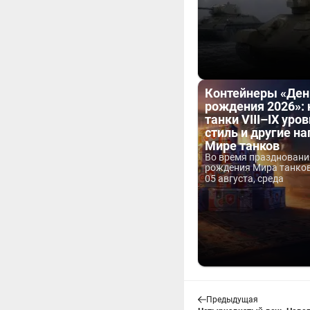
Контейнеры «Ден
рождения 2026»:
танки VIII–IX уров
стиль и другие н
Мире танков
Во время праздновани
рождения Мира танков 
05 августа, среда
Предыдущая