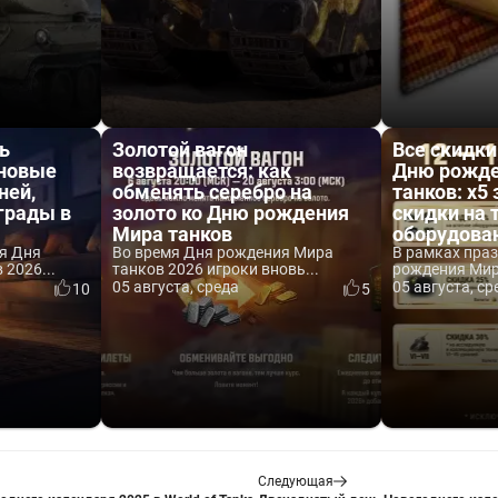
ь
Золотой вагон
Все скидки
 новые
возвращается: как
Дню рожде
ней,
обменять серебро на
танков: x5 
аграды в
золото ко Дню рождения
скидки на 
Мира танков
оборудова
я Дня
Во время Дня рождения Мира
В рамках пра
2026...
танков 2026 игроки вновь...
рождения Мира
05 августа, среда
05 августа, ср
10
5
Следующая