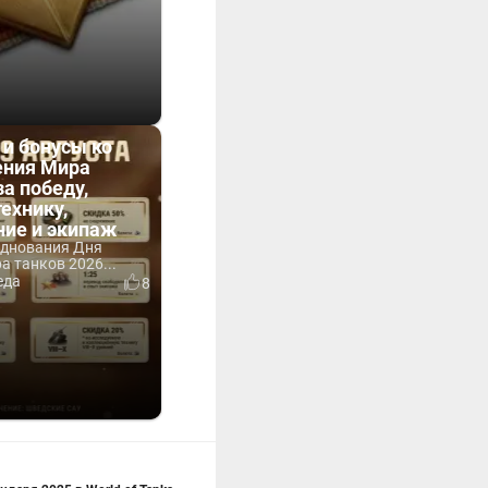
 и бонусы ко
ния Мира
за победу,
технику,
ние и экипаж
зднования Дня
 танков 2026...
еда
8