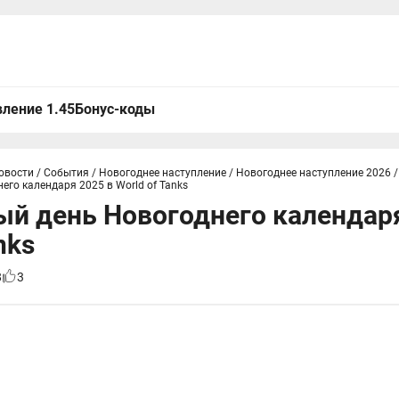
ление 1.45
Бонус-коды
овости
/
События
/
Новогоднее наступление
/
Новогоднее наступление 2026
/
го календаря 2025 в World of Tanks
й день Новогоднего календаря
nks
8
3