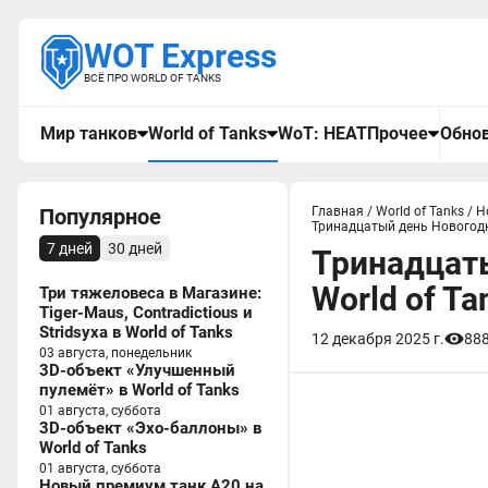
WOT Express
ВСЁ ПРО WORLD OF TANKS
Мир танков
World of Tanks
WoT: HEAT
Прочее
Обнов
Популярное
Главная
/
World of Tanks
/
Н
Тринадцатый день Новогодне
7 дней
30 дней
Тринадцаты
World of Ta
Три тяжеловеса в Магазине:
Tiger-Maus, Contradictious и
Stridsyxa в World of Tanks
12 декабря 2025 г.
88
03 августа, понедельник
3D-объект «Улучшенный
пулемёт» в World of Tanks
01 августа, суббота
3D-объект «Эхо-баллоны» в
World of Tanks
01 августа, суббота
Новый премиум танк A20 на