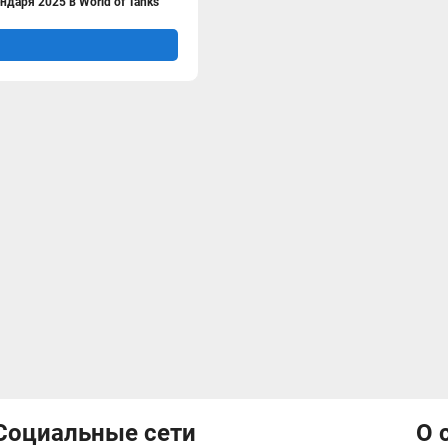
даря 2025 в World of Tanks
Социальные сети
О 