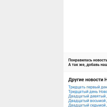
Понравилась новость
А так же, добавь наш
Другие новости Н
Тридцать первый ден
Тридцатый день Ново
Двадцатый девятый д
Двадцатый восьмой д
Двадцатый седьмой д