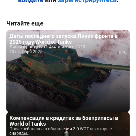
Читайте еще
Даты последнего запуска Линии фронта в
2025 году World of Tanks
Линия фронта WoT: 4/4 эпизод в 2025.
13 октября 2025 г.
0
Компенсация в кредитах за боеприпасы в
World of Tanks
После ребаланса в обновлении 2.0 WOT некоторые
снаряды...