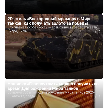
2D-стиль «Благородный мрамор» в Мире
танков: как получать золото за победы
Его главная особенность — возможность зарабатывать...
Вчера, 09:36
2
Нашивку «Главпочтамт» можно получить во
время Дня рождения Мира танков
Во время события «День рождения Мира танков 2026»...
05 августа, среда
5