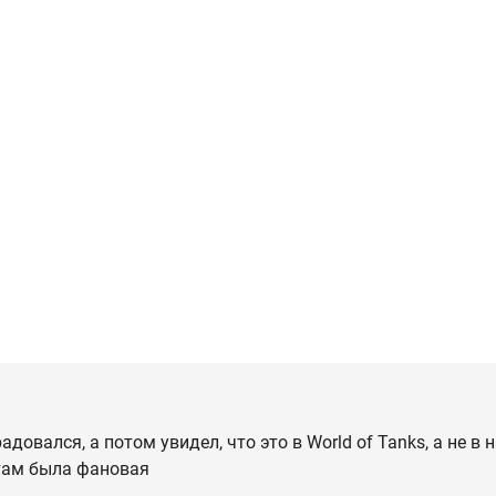
довался, а потом увидел, что это в World of Tanks, а не в н
там была фановая