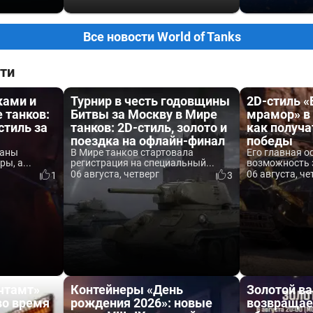
Все новости World of Tanks
ти
ками и
Турнир в честь годовщины
2D-стиль 
 танков:
Битвы за Москву в Мире
мрамор» в 
стиль за
танков: 2D-стиль, золото и
как получа
поездка на офлайн-финал
победы
ваны
В Мире танков стартовала
Его главная о
ы, а...
регистрация на специальный...
возможность 
06 августа, четверг
06 августа, че
1
3
чтамт»
Контейнеры «День
Золотой ва
во время
рождения 2026»: новые
возвращае