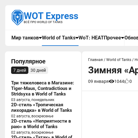
WOT Express
ВСЁ ПРО WORLD OF TANKS
Мир танков
World of Tanks
WoT: HEAT
Прочее
Обнов
Популярное
Главная
/
World of Tanks
/
Н
Зимняя «Ар
7 дней
30 дней
09 января
1044
0
Три тяжеловеса в Магазине:
Tiger-Maus, Contradictious и
Stridsyxa в World of Tanks
03 августа, понедельник
2D-стиль «Тропическая
лихорадка» в World of Tanks
02 августа, воскресенье
2D-стиль «Неприятности в
раю» в World of Tanks
02 августа, воскресенье
2D-стиль «Татау» в World of