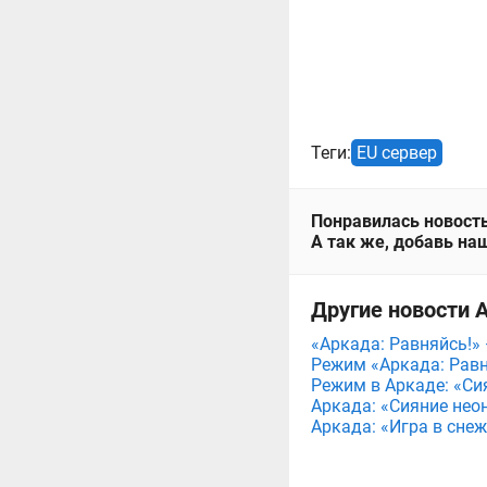
Теги:
EU сервер
Понравилась новость
А так же, добавь наш
Другие новости А
«Аркада: Равняйсь!» 
Режим «Аркада: Равня
Режим в Аркаде: «Сия
Аркада: «Сияние неон
Аркада: «Игра в снеж