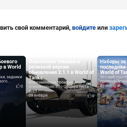
вить свой комментарий,
войдите
или
зарег
Боевого
Изменения техники в
Наборы за
p в World
релизной версии
последняя
обновления 2.1.1 в World of
World of Ta
ки, задники
Tanks
Это ваш посл
ого...
премиум техни
Все изменения произведены
09 января
0
относительно 3-го Общего теста
2.1.1.
09 января
0