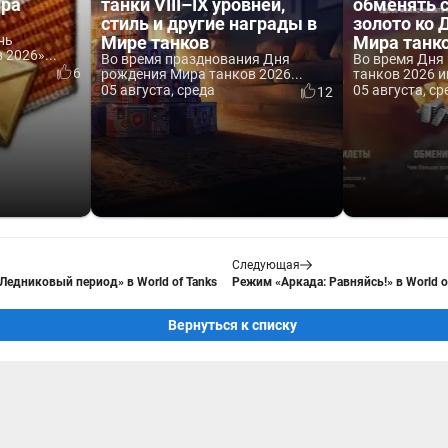
ира
танки VIII–IX уровней,
обменять 
стиль и другие награды в
золото ко
нь
Мире танков
Мира танк
2026»...
Во время празднования Дня
Во время Дня
6
рождения Мира танков 2026...
танков 2026 и
05 августа, среда
05 августа, ср
12
Следующая
«Ледниковый период» в World of Tanks
Режим «Аркада: Равняйсь!» в World o
Вернуться к списку