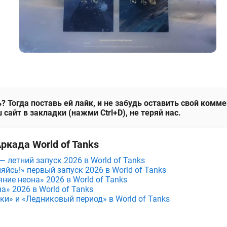
? Тогда поставь ей лайк, и не забудь оставить свой комм
 сайт в закладки (нажми Ctrl+D), не теряй нас.
ркада World of Tanks
— летний запуск 2026 в World of Tanks
йсь!» первый запуск 2026 в World of Tanks
ние неона» 2026 в World of Tanks
а» 2026 в World of Tanks
ки» и «Ледниковый период» в World of Tanks