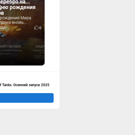
серебро на
 Дню рождения
ов
 рождения Мира
гроки вновь...
еда
6
f Tanks. Осенний запуск 2025