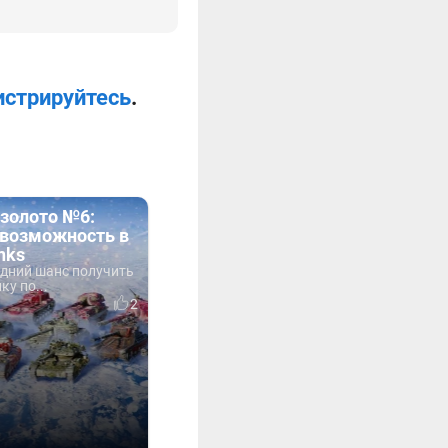
истрируйтесь
.
 золото №6:
 возможность в
nks
едний шанс получить
ку по...
2