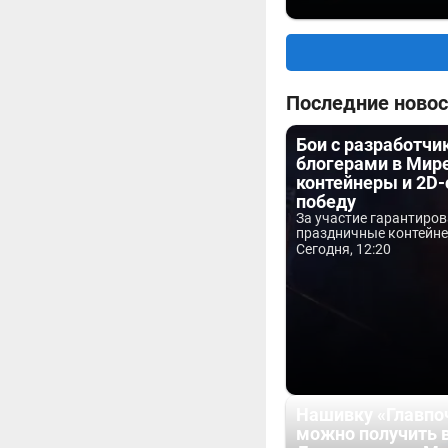
Последние новос
Бои с разработчи
блогерами в Мире
контейнеры и 2D-
победу
За участие гарантиро
праздничные контейнер
Сегодня, 12:20
Нашивку «Главпо
можно получить 