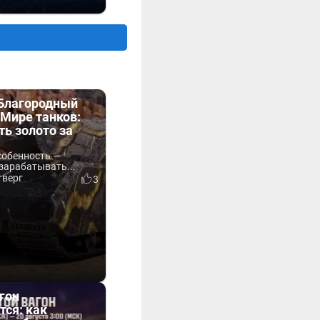
«Благородный
Мире танков:
ть золото за
собенность —
зарабатывать...
тверг
3
гон
тся: как