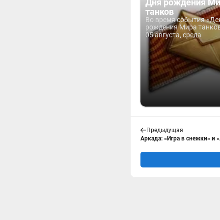
Дня рождения М
танков
Во время события «Де
рождения Мира танков 
05 августа, среда
Предыдущая
Аркада: «Игра в снежки» и 