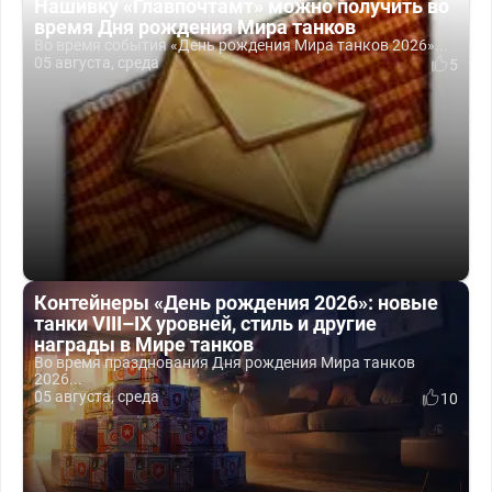
Нашивку «Главпочтамт» можно получить во
время Дня рождения Мира танков
Во время события «День рождения Мира танков 2026»...
05 августа, среда
5
Контейнеры «День рождения 2026»: новые
танки VIII–IX уровней, стиль и другие
награды в Мире танков
Во время празднования Дня рождения Мира танков
2026...
05 августа, среда
10