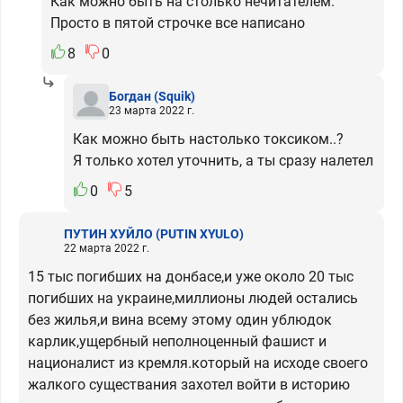
Как можно быть на столько нечитателем.
Просто в пятой строчке все написано
8
0
Богдан
(Squik)
23 марта 2022 г.
Как можно быть настолько токсиком..?
Я только хотел уточнить, а ты сразу налетел
0
5
ПУТИН ХУЙЛО
(PUTIN XYULO)
22 марта 2022 г.
15 тыс погибших на донбасе,и уже около 20 тыс
погибших на украине,миллионы людей остались
без жилья,и вина всему этому один ублюдок
карлик,ущербный неполноценный фашист и
националист из кремля.который на исходе своего
жалкого существания захотел войти в историю