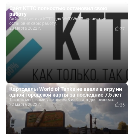
Сайт КТТС полностью остановил свою
работу
Сайт статистики КТТС для WoT/WoTB полностью
остановил свою работу.
23 марта 2022 г.
27
Картоделы World of Tanks не ввели в игру ни
одной городской карты за последние 7,5 лет
Так как мы с вами уже знаем 8 из 9 карт для режима...
22 марта 2022 г.
26