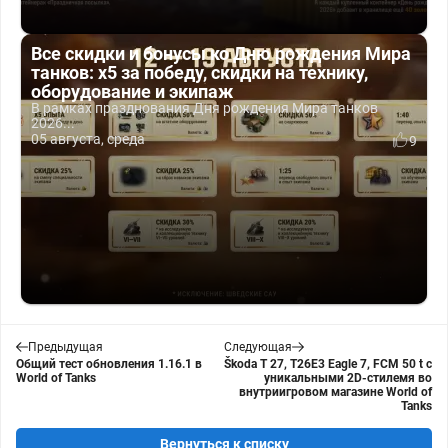
Все скидки и бонусы ко Дню рождения Мира
танков: x5 за победу, скидки на технику,
оборудование и экипаж
В рамках празднования Дня рождения Мира танков
2026...
05 августа, среда
9
Предыдущая
Следующая
Общий тест обновления 1.16.1 в
Škoda T 27, T26E3 Eagle 7, FCM 50 t c
World of Tanks
уникальными 2D-стилемя во
внутриигровом магазине World of
Tanks
Вернуться к списку