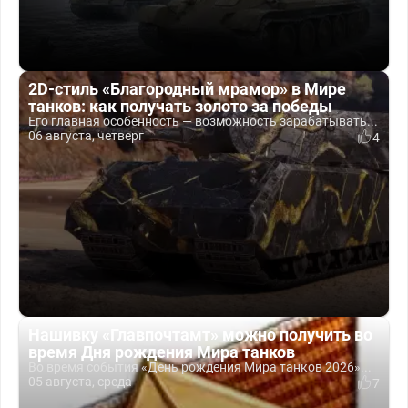
2D-стиль «Благородный мрамор» в Мире
танков: как получать золото за победы
Его главная особенность — возможность зарабатывать...
06 августа, четверг
4
Нашивку «Главпочтамт» можно получить во
время Дня рождения Мира танков
Во время события «День рождения Мира танков 2026»...
05 августа, среда
7