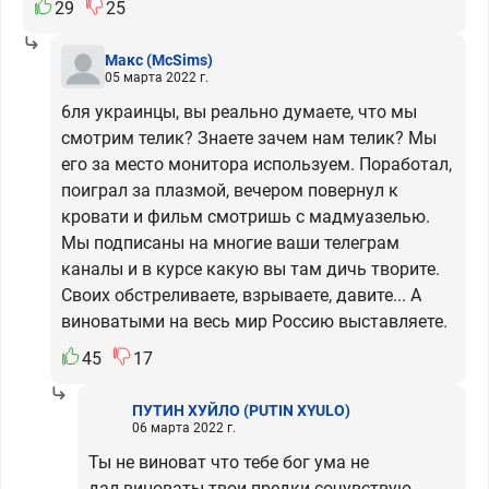
29
25
Макс
(McSims)
05 марта 2022 г.
6ля украинцы, вы реально думаете, что мы
смотрим телик? Знаете зачем нам телик? Мы
его за место монитора используем. Поработал,
поиграл за плазмой, вечером повернул к
кровати и фильм смотришь с мадмуазелью.
Мы подписаны на многие ваши телеграм
каналы и в курсе какую вы там дичь творите.
Своих обстреливаете, взрываете, давите... А
виноватыми на весь мир Россию выставляете.
45
17
ПУТИН ХУЙЛО
(PUTIN XYULO)
06 марта 2022 г.
Ты не виноват что тебе бог ума не
дал.виноваты твои предки.сочувствую