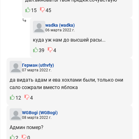
15
45
wadka
(wadka)
06 марта 2022 г.
куда уж нам до высшей расы...
39
4
Герман
(uthvfy)
07 марта 2022 г.
да видать адам и ева хохлами были, только они
сало сожрали вместо яблока
12
4
WGBogi
(WGBogi)
08 марта 2022 г.
Админ помер?
2
0