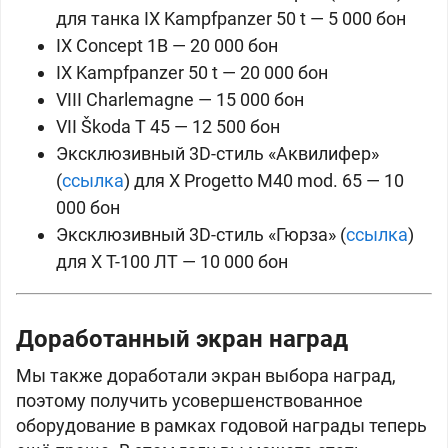
для танка IX
Kampfpanzer 50 t —
5 000 бон
IX
Concept 1B —
20 000 бон
IX
Kampfpanzer 50 t —
20 000 бон
VIII
Charlemagne —
15 000 бон
VII
Škoda T 45 —
12 500 бон
Эксклюзивный 3D-стиль «Аквилифер»
(
ссылка
) для X
Progetto M40 mod. 65 —
10
000 бон
Эксклюзивный 3D-стиль «Гюрза» (
ссылка
)
для X
Т-100 ЛТ —
10 000 бон
Доработанный экран наград
Мы также доработали экран выбора наград,
поэтому получить усовершенствованное
оборудование в рамках годовой награды теперь