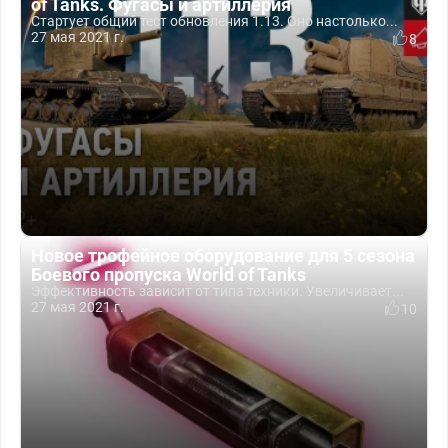
of Tanks. Фугасы и артиллерия
Стартует общий тест обновления 1.13. Оно настолько...
27 мая 2021 г.
8
Новое трофейное оборудование для 5 сезона
Боевого пропуска World of Tanks
Эффективность зависит от типа техники. Увеличивает...
27 мая 2021 г.
10