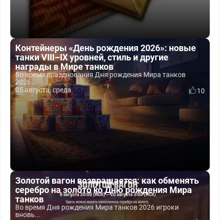
Контейнеры «День рождения 2026»: новые
танки VIII–IX уровней, стиль и другие
награды в Мире танков
Во время празднования Дня рождения Мира танков
2026...
05 августа, среда
10
Золотой вагон возвращается: как обменять
серебро на золото ко Дню рождения Мира
танков
Во время Дня рождения Мира танков 2026 игроки
вновь...