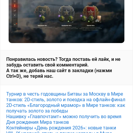
Понравилась новость? Тогда поставь ей лайк, и не
забудь оставить свой комментарий.
А так же, добавь наш сайт в закладки (нажми
Ctrl+D), не теряй нас.
Турнир в честь годовщины Битвы за Москву в Мире
танков: 2D-стиль, золото и поездка на офлайн-финал
2D-стиль «Благородный мрамор» в Мире танков: как
получать золото за победы
Нашивку «Главпочтамт» можно получить во время
Дня рождения Мира танков
Контейнеры «День рождения 2026»: новые танки