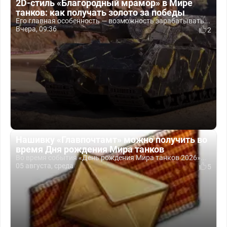
2D-стиль «Благородный мрамор» в Мире
танков: как получать золото за победы
Его главная особенность — возможность зарабатывать...
Вчера, 09:36
2
Нашивку «Главпочтамт» можно получить во
время Дня рождения Мира танков
Во время события «День рождения Мира танков 2026»...
05 августа, среда
5