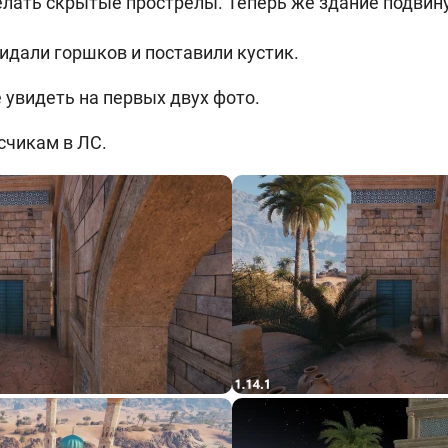
лать скрытые прострелы. Теперь же здание подвин
кидали горшков и поставили кустик.
увидеть на первых двух фото.
счикам в ЛС.