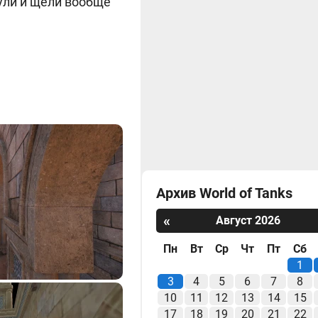
ули и щели вообще
Архив World of Tanks
«
Август 2026
Пн
Вт
Ср
Чт
Пт
Сб
1
3
4
5
6
7
8
10
11
12
13
14
15
17
18
19
20
21
22