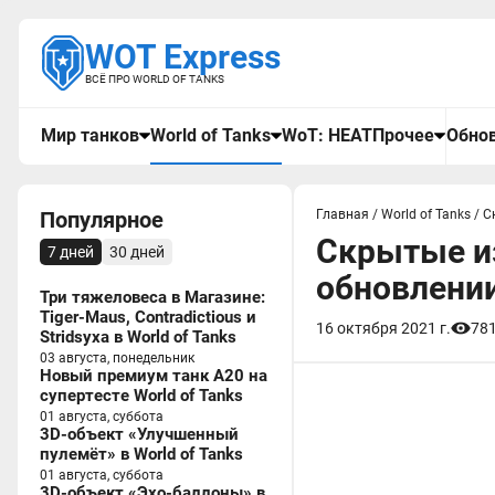
WOT Express
ВСЁ ПРО WORLD OF TANKS
Мир танков
World of Tanks
WoT: HEAT
Прочее
Обнов
Популярное
Главная
/
World of Tanks
/
С
Скрытые из
7 дней
30 дней
обновлении 
Три тяжеловеса в Магазине:
Tiger-Maus, Contradictious и
16 октября 2021 г.
78
Stridsyxa в World of Tanks
03 августа, понедельник
Новый премиум танк A20 на
супертесте World of Tanks
01 августа, суббота
3D-объект «Улучшенный
пулемёт» в World of Tanks
01 августа, суббота
3D-объект «Эхо-баллоны» в