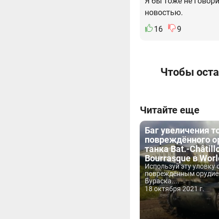
Я бы тоже не говор
новостью.
16
9
Чтобы оста
Читайте еще
Баг увеличения т
повреждённого о
танка Bat.-Châtill
Bourrasque в Worl
Используй эту уловку 
повреждённым орудие
Бураска....
18 октября 2021 г.