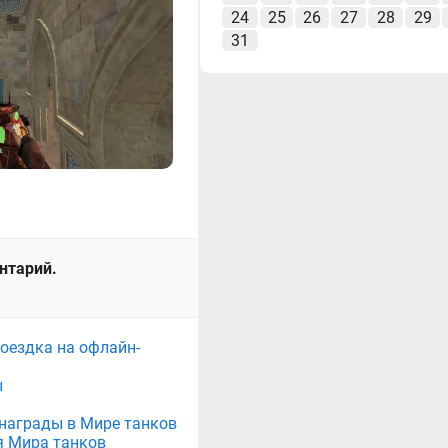
24
25
26
27
28
29
31
ентарий.
поездка на офлайн-
ы
е награды в Мире танков
я Мира танков