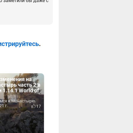
то заметили бы даже с
истрируйтесь
.
зменения на
стырь часть 2 в
 1.14.1 World of
ёмся к Монастырю.
21 г.
17