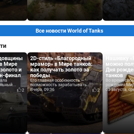
Все новости World of Tanks
ти
одовщины
2D-стиль «Благородный
Нашивку «
 в Мире
мрамор» в Мире танков:
можно пол
 золото и
как получать золото за
Дня рожде
йн-финал
победы
танков
вала
Его главная особенность —
Во время соб
льный...
возможность зарабатывать...
рождения Мира
Вчера, 09:36
05 августа, ср
2
2