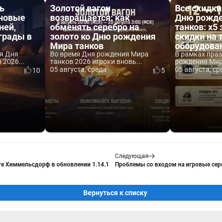
ь
Золотой вагон
Все скидки
 новые
возвращается: как
Дню рожде
ней,
обменять серебро на
танков: x5 
аграды в
золото ко Дню рождения
скидки на 
Мира танков
оборудова
я Дня
Во время Дня рождения Мира
В рамках пра
2026...
танков 2026 игроки вновь...
рождения Мира
05 августа, среда
05 августа, ср
10
5
Следующая
е Химмельсдорф в обновлении 1.14.1
Проблемы со входом на игровые серв
Вернуться к списку