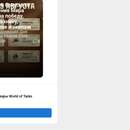
 и бонусы ко
ния Мира
за победу,
технику,
ние и экипаж
зднования Дня
 танков 2026...
еда
8
еры World of Tanks