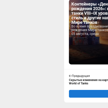
Контейнеры «Ден
рождения 2026»:
танки VIII–IX уров
стиль и другие н
Мире танков
Во время праздновани
рождения Мира танков 
05 августа, среда
Предыдущая
Скрытые изменения на карт
World of Tanks