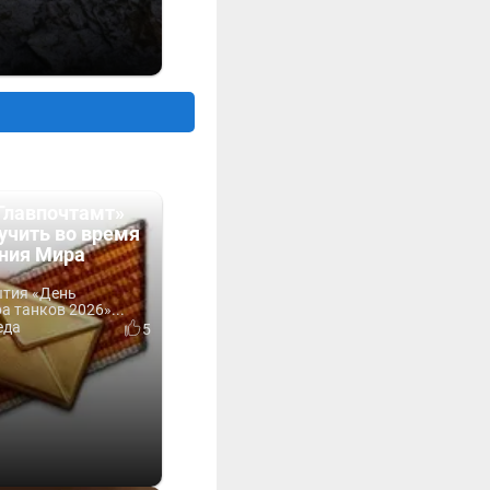
Главпочтамт»
учить во время
ния Мира
ытия «День
 танков 2026»...
еда
5