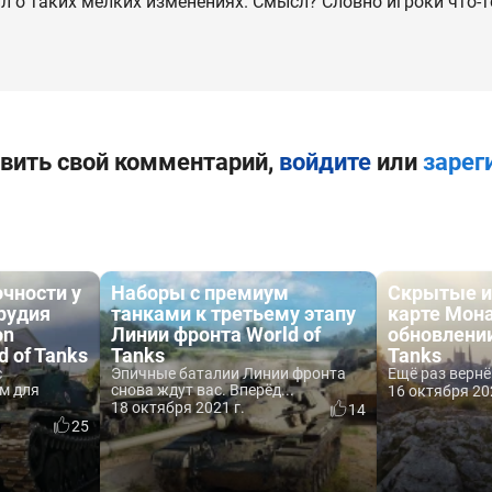
ил о таких мелких изменениях. Смысл? Словно игроки что-
вить свой комментарий,
войдите
или
зарег
очности у
Наборы с премиум
Скрытые и
рудия
танками к третьему этапу
карте Мона
on
Линии фронта World of
обновлении
d of Tanks
Tanks
Tanks
с
Эпичные баталии Линии фронта
Ещё раз верн
м для
снова ждут вас. Вперёд...
16 октября 20
18 октября 2021 г.
14
25