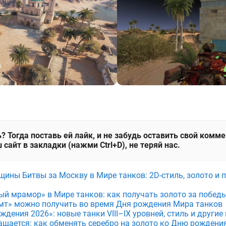
? Тогда поставь ей лайк, и не забудь оставить свой комм
 сайт в закладки (нажми Ctrl+D), не теряй нас.
щины Битвы за Москву в Мире танков: 2D-стиль, золото и 
ый мрамор» в Мире танков: как получать золото за побед
мт» можно получить во время Дня рождения Мира танков
дения 2026»: новые танки VIII–IX уровней, стиль и други
ащается: как обменять серебро на золото ко Дню рождени