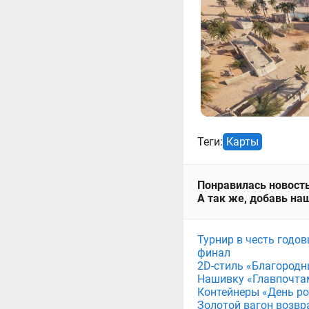
Теги:
Карты
Понравилась новость
А так же, добавь наш
Турнир в честь годов
финал
2D-стиль «Благородн
Нашивку «Главпочта
Контейнеры «День рож
Золотой вагон возвр