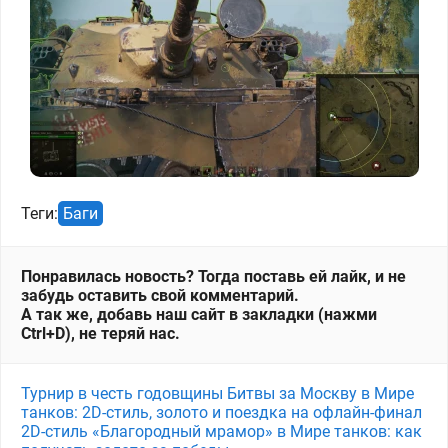
Теги:
Баги
Понравилась новость? Тогда поставь ей лайк, и не
забудь оставить свой комментарий.
А так же, добавь наш сайт в закладки (нажми
Ctrl+D), не теряй нас.
Турнир в честь годовщины Битвы за Москву в Мире
танков: 2D-стиль, золото и поездка на офлайн-финал
2D-стиль «Благородный мрамор» в Мире танков: как