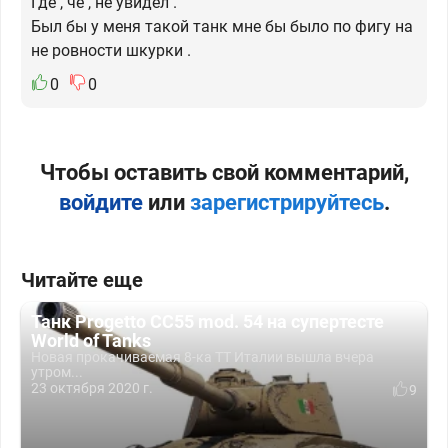
Где , чё , не увидел .
Был бы у меня такой танк мне бы было по фигу на
не ровности шкурки .
0
0
Чтобы оставить свой комментарий,
войдите
или
зарегистрируйтесь
.
Читайте еще
Танк Progetto CC55 mod. 54 на супертесте
World of Tanks
Новая прокачиваемая 8-ка ТТ Италии вышла вчера
утром...
23 октября 2020 г.
9