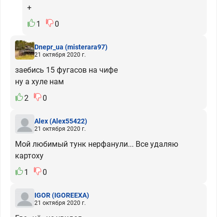
+
1
0
Dnepr_ua
(misterara97)
21 октября 2020 г.
заебись 15 фугасов на чифе
ну а хуле нам
2
0
Alex
(Alex55422)
21 октября 2020 г.
Мой любимый тунк нерфанули... Все удаляю
картоху
1
0
IGOR
(IGOREEXA)
21 октября 2020 г.