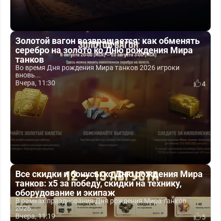
Золотой вагон возвращается: как обменять
серебро на золото ко Дню рождения Мира
танков
Во время Дня рождения Мира танков 2026 игроки
вновь...
Вчера, 11:30
4
Все скидки и бонусы ко Дню рождения Мира
танков: x5 за победу, скидки на технику,
оборудование и экипаж
В рамках празднования Дня рождения Мира танков
2026...
Вчера, 11:19
5