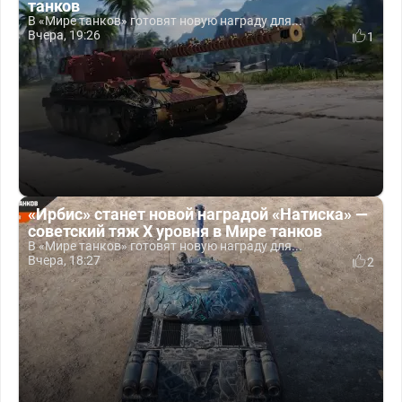
танков
В «Мире танков» готовят новую награду для...
Вчера, 19:26
1
«Ирбис» станет новой наградой «Натиска» —
советский тяж X уровня в Мире танков
В «Мире танков» готовят новую награду для...
Вчера, 18:27
2