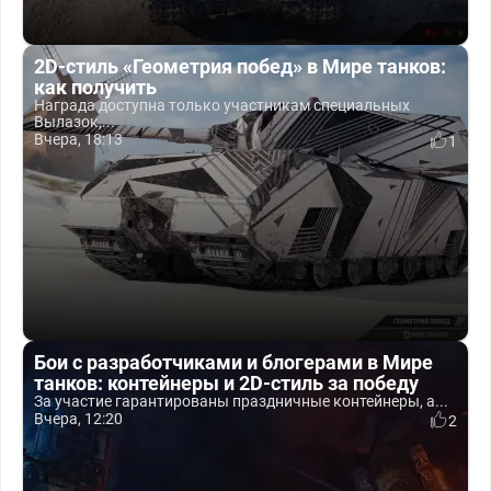
2D-стиль «Геометрия побед» в Мире танков:
как получить
Награда доступна только участникам специальных
Вылазок,...
Вчера, 18:13
1
Бои с разработчиками и блогерами в Мире
танков: контейнеры и 2D-стиль за победу
За участие гарантированы праздничные контейнеры, а...
Вчера, 12:20
2