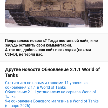
Понравилась новость? Тогда поставь ей лайк, и не
забудь оставить свой комментарий.
А так же, добавь наш сайт в закладки (нажми
Ctrl+D), не теряй нас.
Другие новости Обновление 2.1.1 World of
Tanks
Статистика по новыми танками 11 уровня из
обновления 2.1.1 в World of Tanks
Обновление 2.1.1 установлено на сервера World of
Tanks
9-е обновление Бонового магазина в World of Tanks
(январь 2026)