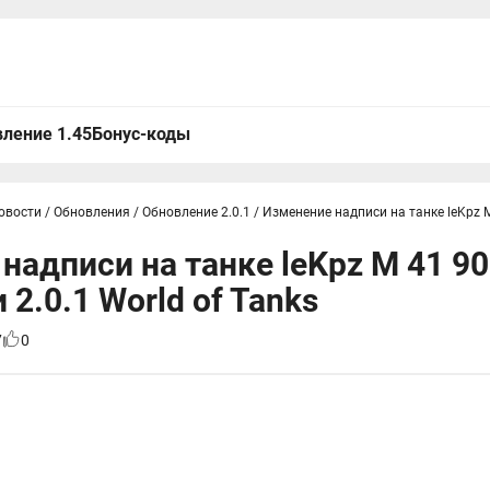
ление 1.45
Бонус-коды
овости
/
Обновления
/
Обновление 2.0.1
/
Изменение надписи на танке leKpz 
надписи на танке leKpz M 41 9
2.0.1 World of Tanks
7
0