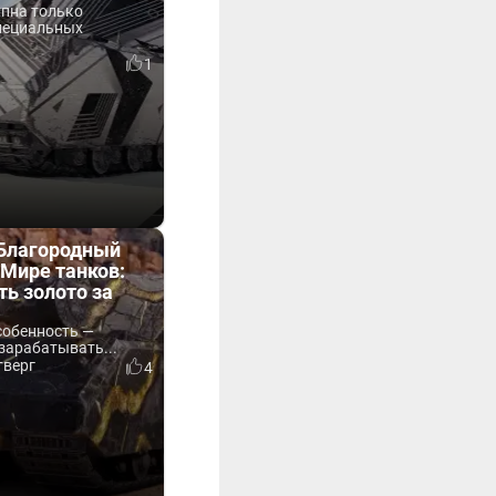
упна только
пециальных
3
1
«Благородный
Мире танков:
ть золото за
собенность —
зарабатывать...
тверг
4