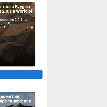
 танка Bzyg из
2.0.1 в World of
овления 2.0.1 танк
(ТТ-10,...
25 г.
0
«Геометрия
ире танков: как