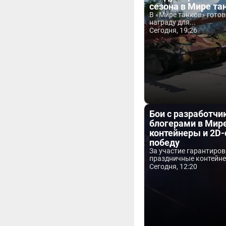
сезона в Мире та
В «Мире танков» гото
награду для...
Сегодня, 19:26
Бои с разработчи
блогерами в Мире
контейнеры и 2D-
победу
За участие гарантиро
праздничные контейнер
Сегодня, 12:20