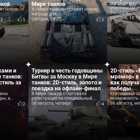
нков
Мире танков
Награда дост
участникам с
вят новую
В «Мире танков» готовят новую
Вылазок,...
награду для...
Сегодня, 18:1
Сегодня, 18:27
1
2
ками и
Турнир в честь годовщины
2D-стиль 
 танков:
Битвы за Москву в Мире
мрамор» в 
стиль за
танков: 2D-стиль, золото и
как получа
поездка на офлайн-финал
победы
ваны
В Мире танков стартовала
Его главная о
ы, а...
регистрация на специальный...
возможность 
06 августа, четверг
06 августа, че
2
4