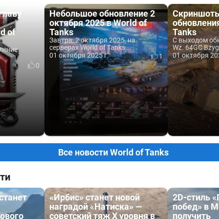
главу
Небольшое обновление 2
Скриншоты
октября 2025 в World of
обновления 
d of
Tanks
Tanks
Завтра, 2 октября 2025, на
С выходом обн
серверах World of Tanks...
Wz. 64GC Bzyg 
вление
01 октября 2025 г.
01 октября 20
1
0
Все новости World of Tanks
ти
 станет
«Ирбис» станет новой
2D-стиль 
наградой «Натиска» —
побед» в М
ового
советский тяж X уровня в
получить