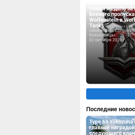
Новая медаль за 
Боевого пропуска
Wolfenstein в Worl
Tanks
«Wolfenstein: Сопроти
Бласковица»...
02 октября 2025 г.
Последние новос
Type 63 Yokozuna
главной наградой
следующего клан