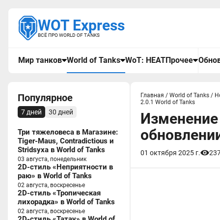
WOT Express
ВСЁ ПРО WORLD OF TANKS
Мир танков
World of Tanks
WoT: HEAT
Прочее
Обнов
Популярное
Главная
/
World of Tanks
/
Н
2.0.1 World of Tanks
7 дней
30 дней
Изменение 
обновлении 
Три тяжеловеса в Магазине:
Tiger-Maus, Contradictious и
Stridsyxa в World of Tanks
01 октября 2025 г.
23
03 августа, понедельник
2D-стиль «Неприятности в
раю» в World of Tanks
02 августа, воскресенье
2D-стиль «Тропическая
лихорадка» в World of Tanks
02 августа, воскресенье
2D-стиль «Татау» в World of