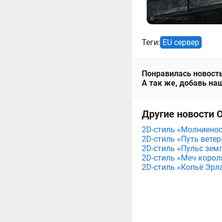
Теги:
EU сервер
Понравилась новость
А так же, добавь наш
Другие новости О
2D-стиль «Молниенос
2D-стиль «Путь ветер
2D-стиль «Пульс земл
2D-стиль «Меч короля
2D-стиль «Копьё Эрла