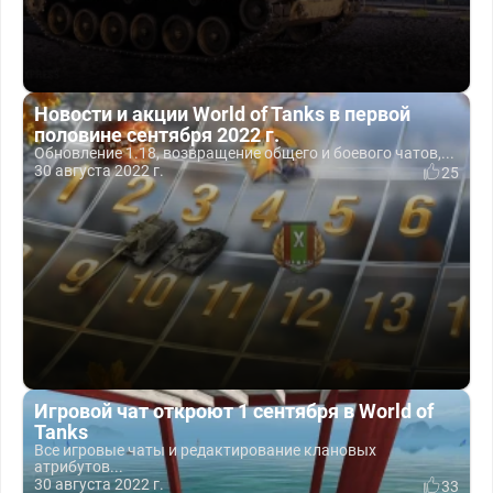
Новости и акции World of Tanks в первой
половине сентября 2022 г.
Обновление 1.18, возвращение общего и боевого чатов,...
30 августа 2022 г.
25
Игровой чат откроют 1 сентября в World of
Tanks
Все игровые чаты и редактирование клановых
атрибутов...
30 августа 2022 г.
33