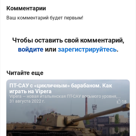
Комментарии
Ваш комментарий будет первым!
Чтобы оставить свой комментарий,
войдите
или
зарегистрируйтесь
.
Читайте еще
ПТ-САУ с «цикличным» барабаном. Как
играть на Vipera
Vipera — новая итальянская ПТ-САУ восьмого уровня,...
31 августа 2022 г.
18