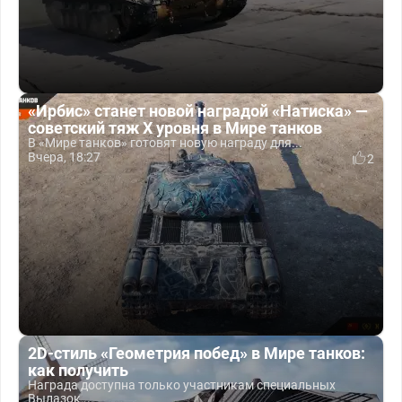
«Ирбис» станет новой наградой «Натиска» —
советский тяж X уровня в Мире танков
В «Мире танков» готовят новую награду для...
Вчера, 18:27
2
2D-стиль «Геометрия побед» в Мире танков:
как получить
Награда доступна только участникам специальных
Вылазок,...