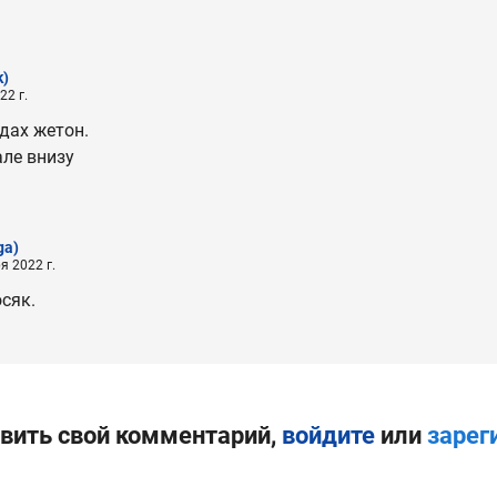
k)
22 г.
адах жетон.
ле внизу
ga)
я 2022 г.
осяк.
вить свой комментарий,
войдите
или
зарег