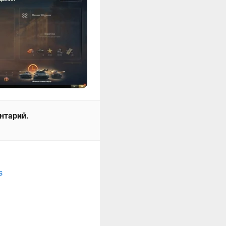
ентарий.
s