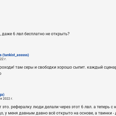
о, даже 6 лвл бесплатно не открыть?
s
(tankist_asssss)
22 г.
оходи! там серы и свободки хорошо сыпит. каждый сцена
о
ga)
я 2022 г.
 это. рефералку люди делали через этот 6 лвл. а теперь с 
до, у меня давным давно всё открыто на основе, а твинки -