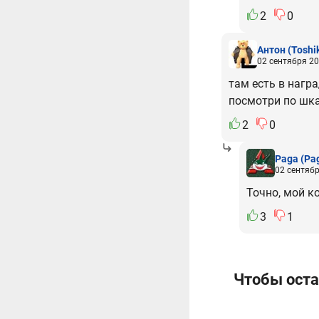
2
0
Антон
(Toshi
02 сентября 20
там есть в нагр
посмотри по шка
2
0
Paga
(Pa
02 сентябр
Точно, мой к
3
1
Чтобы оста