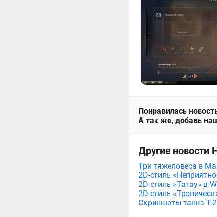
Понравилась новость
А так же, добавь наш
Другие новости Н
Три тяжеловеса в Мага
2D-стиль «Неприятнос
2D-стиль «Татау» в Wo
2D-стиль «Тропическа
Скриншоты танка T-26