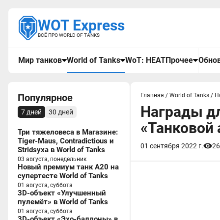
WOT Express
ВСЁ ПРО WORLD OF TANKS
Мир танков
World of Tanks
WoT: HEAT
Прочее
Обнов
Популярное
Главная
/
World of Tanks
/
Н
Награды дл
7 дней
30 дней
«Танковой 
Три тяжеловеса в Магазине:
Tiger-Maus, Contradictious и
01 сентября 2022 г.
26
Stridsyxa в World of Tanks
03 августа, понедельник
Новый премиум танк A20 на
супертесте World of Tanks
01 августа, суббота
3D-объект «Улучшенный
пулемёт» в World of Tanks
01 августа, суббота
3D-объект «Эхо-баллоны» в