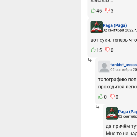
лэвэлах...
45
3
Paga
(Paga)
02 сентября 2022 г.
вот суки. теперь чт
15
0
tankist_assss
02 сентября 20
топографию попр
проходится легк
0
0
Paga
(Pa
02 сентябр
да причём тут
Мне то не на