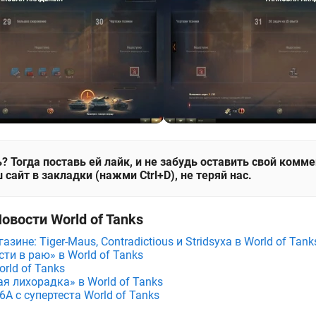
? Тогда поставь ей лайк, и не забудь оставить свой комм
 сайт в закладки (нажми Ctrl+D), не теряй нас.
овости World of Tanks
зине: Tiger-Maus, Contradictious и Stridsyxa в World of Tank
ти в раю» в World of Tanks
rld of Tanks
я лихорадка» в World of Tanks
A с супертеста World of Tanks