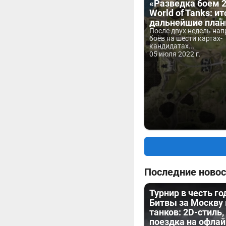
«Разведка боем 2
World of Tanks: ит
дальнейшие пла
После двух недель на
боёв на шести картах-
кандидатах...
05 июля 2022 г.
Последние новос
Турнир в честь г
Битвы за Москву
танков: 2D-стиль,
поездка на офла