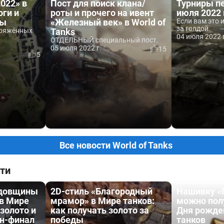
022» в
Пост для поиск клана/
Турниры п
оги и
роты и прочего на ивент
июля 2022 
ны
«Железный век» в World of
Если вам это 
за голдой.
пряжённых
Tanks
04 июля 2022 
ОТДЕЛЬНЫЙ специальный пост.
05 июля 2022 г.
15
5
Все новости World of Tanks
ти
одовщины
2D-стиль «Благородный
Нашивку «
 в Мире
мрамор» в Мире танков:
можно пол
 золото и
как получать золото за
Дня рожде
йн-финал
победы
танков