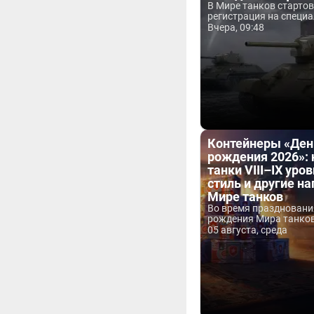
В Мире танков старто
регистрация на специа
Вчера, 09:48
Контейнеры «Ден
рождения 2026»:
танки VIII–IX уров
стиль и другие н
Мире танков
Во время праздновани
рождения Мира танков 
05 августа, среда