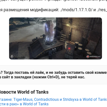
 размещения модификаций: ./mods/1.17.1.0/ и ./res
? Тогда поставь ей лайк, и не забудь оставить свой комм
 сайт в закладки (нажми Ctrl+D), не теряй нас.
овости World of Tanks
зине: Tiger-Maus, Contradictious и Stridsyxa в World of Tank
ти в раю» в World of Tanks