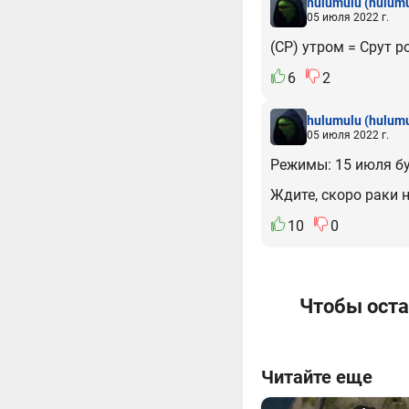
hulumulu
(hulumu
05 июля 2022 г.
(СР) утром = Срут р
6
2
hulumulu
(hulumu
05 июля 2022 г.
Режимы: 15 июля бу
Ждите, скоро раки н
10
0
Чтобы оста
Читайте еще