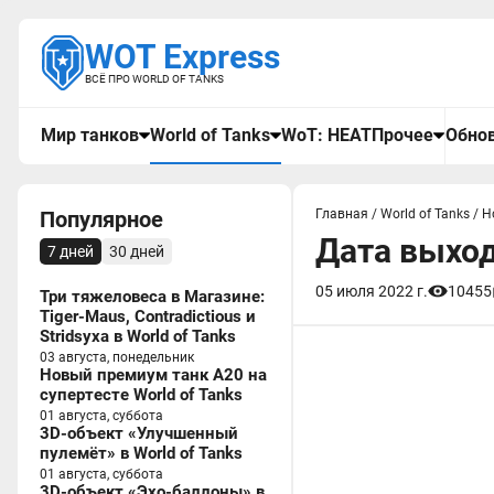
WOT Express
ВСЁ ПРО WORLD OF TANKS
Мир танков
World of Tanks
WoT: HEAT
Прочее
Обнов
Популярное
Главная
/
World of Tanks
/
Н
Дата выход
7 дней
30 дней
05 июля 2022 г.
10455
Три тяжеловеса в Магазине:
Tiger-Maus, Contradictious и
Stridsyxa в World of Tanks
03 августа, понедельник
Новый премиум танк A20 на
супертесте World of Tanks
01 августа, суббота
3D-объект «Улучшенный
пулемёт» в World of Tanks
01 августа, суббота
3D-объект «Эхо-баллоны» в