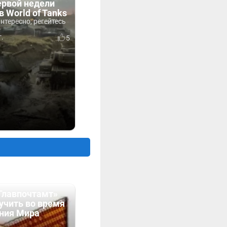
ервой недели
в World of Tanks
интересно, регейтесь
г.
5
Главпочтамт»
учить во время
ния Мира