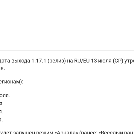
та выхода 1.17.1 (релиз) на RU/EU 13 июля (СР) утр
я.
егионам):
юля.
я.
я.
я.
удет запущен режим «Аркада» (ранее: «Весёлый ран