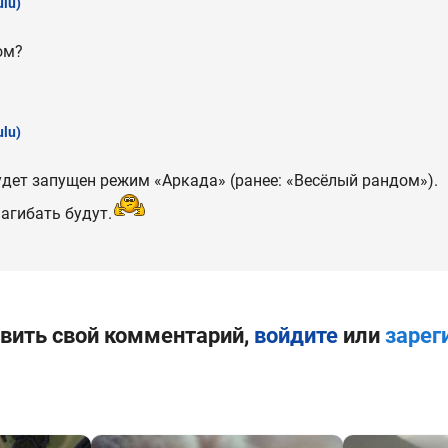
lu)
ом?
lu)
дет запущен режим «Аркада» (ранее: «Весёлый рандом»).
агибать будут.
вить свой комментарий,
войдите
или
зарег