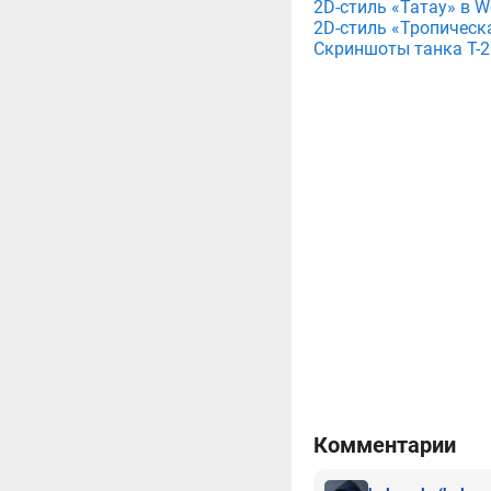
2D-стиль «Татау» в Wo
2D-стиль «Тропическа
Скриншоты танка T-26
Комментарии