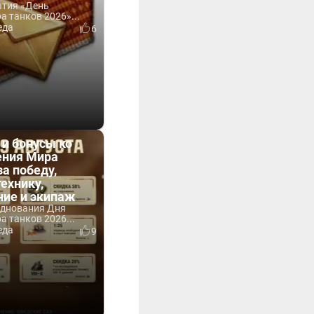
ытия «День
 танков 2026»...
еда
6
 и бонусы ко
ния Мира
за победу,
технику,
ние и экипаж
зднования Дня
 танков 2026...
еда
9