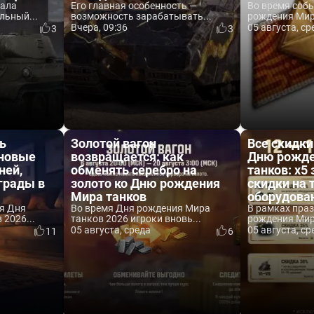
вала
Его главная особенность —
Во время соб
льный...
возможность зарабатывать...
рождения Мира
Вчера, 09:36
05 августа, ср
3
3
ь
Золотой вагон
Все скидки
 новые
возвращается: как
Дню рожде
ней,
обменять серебро на
танков: x5 
аграды в
золото ко Дню рождения
скидки на 
Мира танков
оборудова
я Дня
Во время Дня рождения Мира
В рамках пра
2026...
танков 2026 игроки вновь...
рождения Мира
05 августа, среда
05 августа, ср
11
6