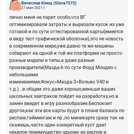
Вячеслав Клюц
(Slava7572)
27 мая 2021 г.
лично меня не парит особо,что ВГ
оптимизировали затраты и вырезали кусок из уже
готовой и по сути оттестированной карты(имеется
в виду тест графической оболочки),это не новость
в современном мире,уже давно те же машины
собирают на одной и той же платформе не просто
разные модели и типы,а даже разные
производители(Мазда-6 по сути Форд Мондео с
небольшими
изменениями,Фокус=Мазда-3=Вольво V40 и
т.д.)...в общем это даже хорошо,меньше ваших
школьных завтраков пойдет на разработку,но в
замен введет в игру разнообразие.Беспокоит
другое,как эти все карты будут в плане баланса по
респам,таймингам и пр.,по миникарте сразу так не
скажешь,часто один конкретный куст дает
нехилое преимущество одному из респов и