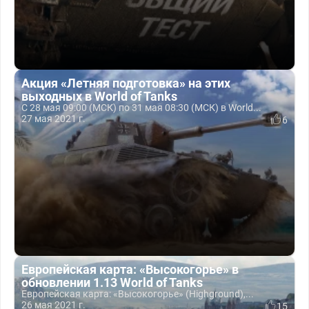
Акция «Летняя подготовка» на этих
выходных в World of Tanks
С 28 мая 09:00 (МСК) по 31 мая 08:30 (МСК) в World...
27 мая 2021 г.
6
Европейская карта: «Высокогорье» в
обновлении 1.13 World of Tanks
Европейская карта: «Высокогорье» (Highground),...
26 мая 2021 г.
15