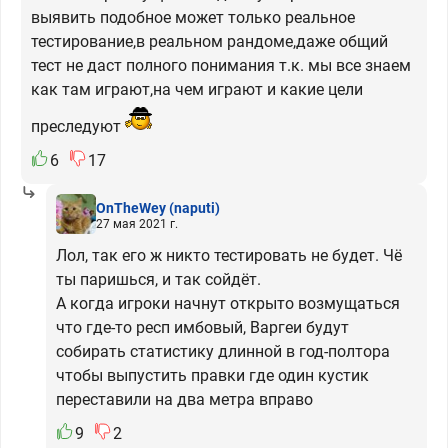
выявить подобное может только реальное
тестирование,в реальном рандоме,даже общий
тест не даст полного понимания т.к. мы все знаем
как там играют,на чем играют и какие цели
преследуют
6
17
OnTheWey
(naputi)
27 мая 2021 г.
Лол, так его ж никто тестировать не будет. Чё
ты паришься, и так сойдёт.
А когда игроки начнут открыто возмущаться
что где-то респ имбовый, Варгеи будут
собирать статистику длинной в год-полтора
чтобы выпустить правки где один кустик
переставили на два метра вправо
9
2