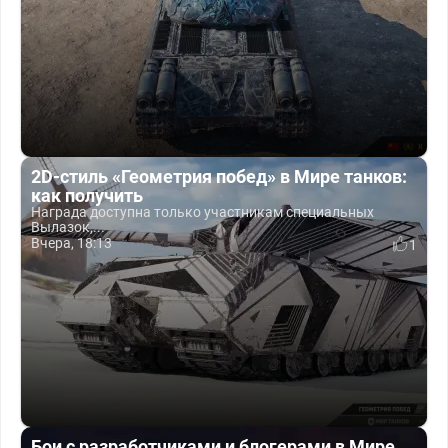
2D-стиль «Геометрия побед» в Мире танков:
как получить
Награда доступна только участникам специальных
Вылазок,...
Вчера, 18:13
1
Бои с разработчиками и блогерами в Мире