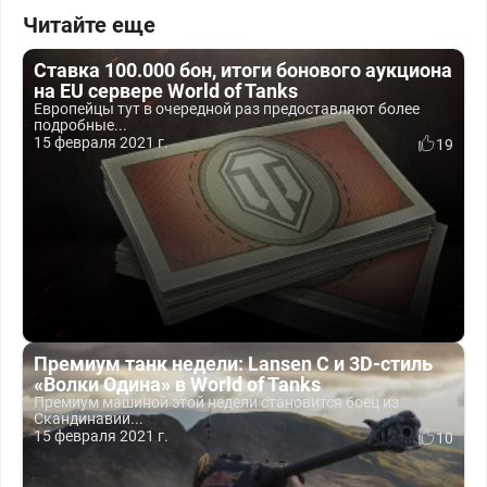
Читайте еще
Ставка 100.000 бон, итоги бонового аукциона
на EU сервере World of Tanks
Европейцы тут в очередной раз предоставляют более
подробные...
15 февраля 2021 г.
19
Премиум танк недели: Lansen C и 3D-стиль
«Волки Одина» в World of Tanks
Премиум машиной этой недели становится боец из
Скандинавии...
15 февраля 2021 г.
10