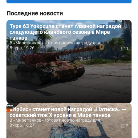
Последние новости
Type 63 Yokozuna станет главной наградой
следующего кланового сезона в Мире
танков
В «Мире танков» готовят новую награду для...
Вчера, 19:26
1
«Ирбис» станет новой наградой «Натиска» —
советский тяж X уровня в Мире танков
В «Мире танков» готовят новую награду для...
Вчера, 18:27
2