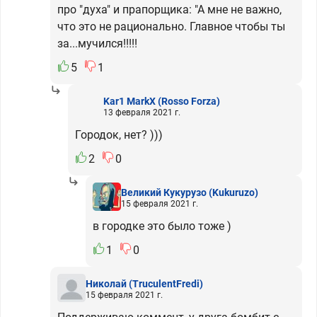
про "духа" и прапорщика: "А мне не важно,
что это не рационально. Главное чтобы ты
за...мучился!!!!!
5
1
Kar1 MarkX
(Rosso Forza)
13 февраля 2021 г.
Городок, нет? )))
2
0
Великий Кукурузо
(Kukuruzo)
15 февраля 2021 г.
в городке это было тоже )
1
0
Николай
(TruculentFredi)
15 февраля 2021 г.