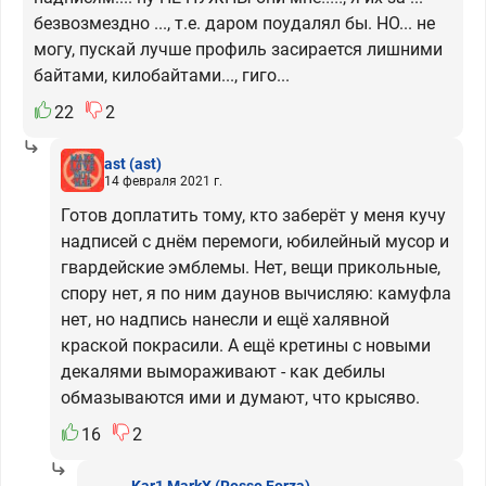
безвозмездно ..., т.е. даром поудалял бы. НО... не
могу, пускай лучше профиль засирается лишними
байтами, килобайтами..., гиго...
22
2
ast
(ast)
14 февраля 2021 г.
Готов доплатить тому, кто заберёт у меня кучу
надписей с днём перемоги, юбилейный мусор и
гвардейские эмблемы. Нет, вещи прикольные,
спору нет, я по ним даунов вычисляю: камуфла
нет, но надпись нанесли и ещё халявной
краской покрасили. А ещё кретины с новыми
декалями вымораживают - как дебилы
обмазываются ими и думают, что крысяво.
16
2
Kar1 MarkX
(Rosso Forza)