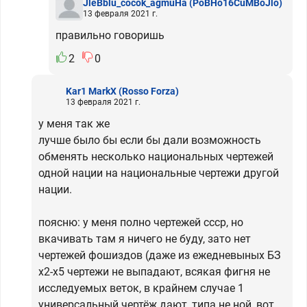
JleBblu_cocok_agmuHa
(PoBHo16CuMBoJlo)
13 февраля 2021 г.
правильно говоришь
2
0
Kar1 MarkX
(Rosso Forza)
13 февраля 2021 г.
у меня так же
лучше было бы если бы дали возможность
обменять несколько национальных чертежей
одной нации на национальные чертежи другой
нации.
поясню: у меня полно чертежей ссср, но
вкачивать там я ничего не буду, зато нет
чертежей фошиздов (даже из ежедневыных БЗ
х2-х5 чертежи не выпадают, всякая фигня не
исследуемых веток, в крайнем случае 1
универсальный чертёж дают, типа не ной, вот