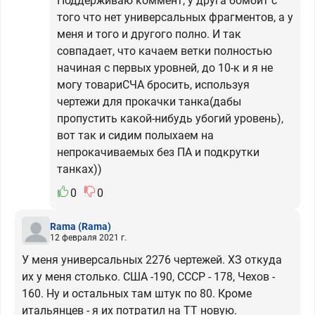
Поддерживаю коммент, у друга бомбит с
того что нет универсальных фрагментов, а у
меня и того и другого полно. И так
совпадает, что качаем ветки полностью
начиная с первых уровней, до 10-к и я не
могу товариСЧА бросить, используя
чертежи для прокачки танка(дабы
пропустить какой-нибудь убогий уровень),
вот так и сидим полыхаем на
непрокачиваемых без ПА и подкрутки
танках))
0
0
Rama
(Rama)
12 февраля 2021 г.
У меня универсальных 2276 чертежей. ХЗ откуда
их у меня столько. США -190, СССР - 178, Чехов -
160. Ну и остальных там штук по 80. Кроме
итальянцев - я их потратил на ТТ новую.