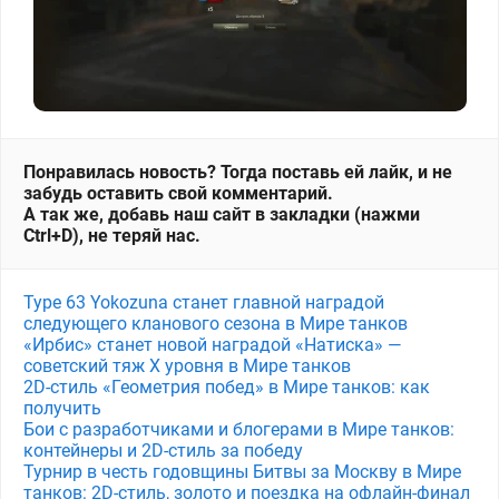
Понравилась новость? Тогда поставь ей лайк, и не
забудь оставить свой комментарий.
А так же, добавь наш сайт в закладки (нажми
Ctrl+D), не теряй нас.
Type 63 Yokozuna станет главной наградой
следующего кланового сезона в Мире танков
«Ирбис» станет новой наградой «Натиска» —
советский тяж X уровня в Мире танков
2D-стиль «Геометрия побед» в Мире танков: как
получить
Бои с разработчиками и блогерами в Мире танков:
контейнеры и 2D-стиль за победу
Турнир в честь годовщины Битвы за Москву в Мире
танков: 2D-стиль, золото и поездка на офлайн-финал