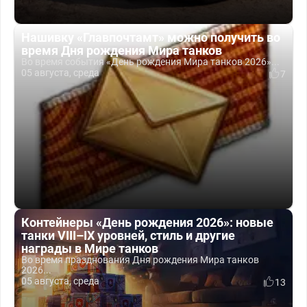
Нашивку «Главпочтамт» можно получить во
время Дня рождения Мира танков
Во время события «День рождения Мира танков 2026»...
05 августа, среда
7
Контейнеры «День рождения 2026»: новые
танки VIII–IX уровней, стиль и другие
награды в Мире танков
Во время празднования Дня рождения Мира танков
2026...
05 августа, среда
13