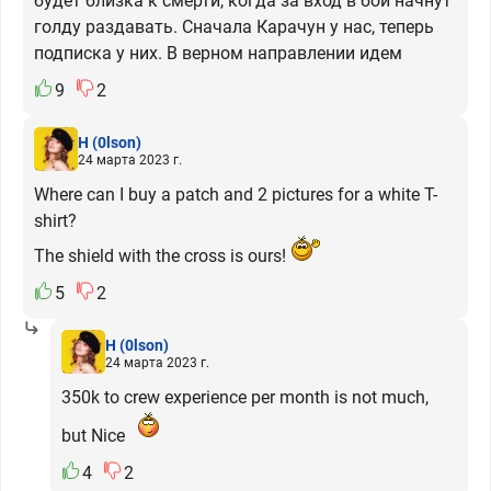
будет близка к смерти, когда за вход в бой начнут
голду раздавать. Сначала Карачун у нас, теперь
подписка у них. В верном направлении идем
9
2
H
(0lson)
24 марта 2023 г.
Where can I buy a patch and 2 pictures for a white T-
shirt?
The shield with the cross is ours!
5
2
H
(0lson)
24 марта 2023 г.
350k to crew experience per month is not much,
but Nice
4
2