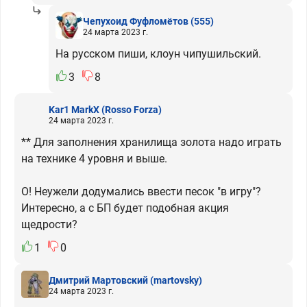
Чепухоид Фуфломётов
(555)
24 марта 2023 г.
На русском пиши, клоун чипушильский.
3
8
Kar1 MarkX
(Rosso Forza)
24 марта 2023 г.
** Для заполнения хранилища золота надо играть
на технике 4 уровня и выше.
О! Неужели додумались ввести песок "в игру"?
Интересно, а с БП будет подобная акция
щедрости?
1
0
Дмитрий Мартовский
(martovsky)
24 марта 2023 г.