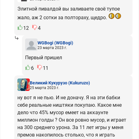
Элитной пивалдой вы заливаете своё тупое
жало, аж 2 сотки за полтораху, щедро.
12
4
WGBogi
(WGBogi)
23 марта 2023 г.
Первый пришел
6
11
Великий Кукурузо
(Kukuruzo)
25 марта 2023 г.
ну вот я не пью. И не доначу. Я на эти бабки
себе реальные ништяки покупаю. Какое мне
дело что 45% мусор емеет на аккаунте
миллион голды ? Он все ровно мусор, и играет
на 300 среднего урона. За 11 лет игры у меня
премов накопилось столько, что я играть