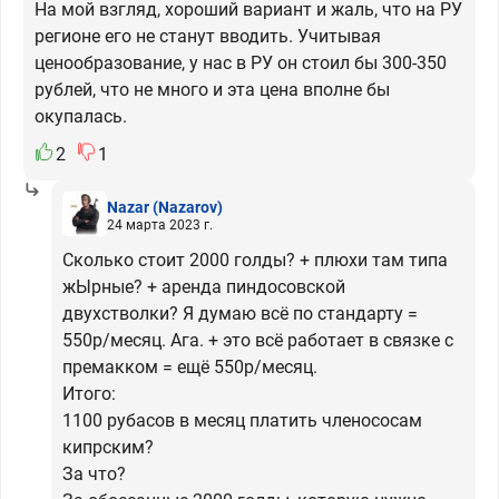
На мой взгляд, хороший вариант и жаль, что на РУ
регионе его не станут вводить. Учитывая
ценообразование, у нас в РУ он стоил бы 300-350
рублей, что не много и эта цена вполне бы
окупалась.
2
1
Nazar
(Nazarov)
24 марта 2023 г.
Сколько стоит 2000 голды? + плюхи там типа
жЫрные? + аренда пиндосовской
двухстволки? Я думаю всё по стандарту =
550р/месяц. Ага. + это всё работает в связке с
премакком = ещё 550р/месяц.
Итого:
1100 рубасов в месяц платить членососам
кипрским?
За что?