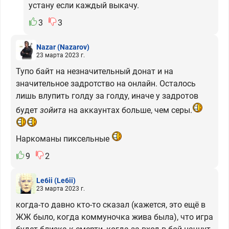
устану если каждый выкачу.
3
3
Nazar
(Nazarov)
23 марта 2023 г.
Тупо байт на незначительный донат и на
значительное задротство на онлайн. Осталось
лишь влупить голду за голду, иначе у задротов
будет
зойита
на аккаунтах больше, чем серы.
Наркоманы пиксельные
9
2
Le6ii
(Le6ii)
23 марта 2023 г.
когда-то давно кто-то сказал (кажется, это ещё в
ЖЖ было, когда коммуночка жива была), что игра