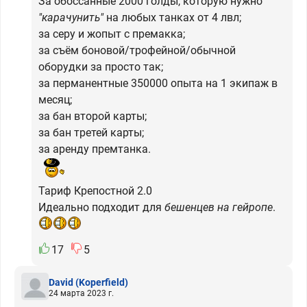
За обоссанные 2000 голды, которую нужно
"карачунить"
на любых танках от 4 лвл;
за серу и жопыт с премакка;
за съём боновой/трофейной/обычной
оборудки за просто так;
за перманентные 350000 опыта на 1 экипаж в
месяц;
за бан второй карты;
за бан третей карты;
за аренду премтанка.
Тариф Крепостной 2.0
Идеально подходит для
бешенцев на гейропе
.
17
5
David
(Koperfield)
24 марта 2023 г.