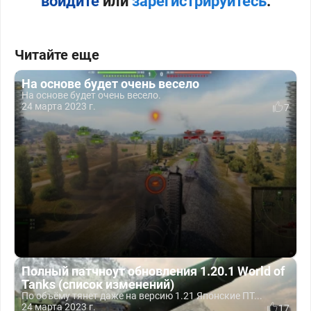
войдите
или
зарегистрируйтесь
.
Читайте еще
На основе будет очень весело
На основе будет очень весело.
24 марта 2023 г.
7
Полный патчноут обновления 1.20.1 World of
Tanks (список изменений)
По объёму тянет даже на версию 1.21 Японские ПТ...
24 марта 2023 г.
17