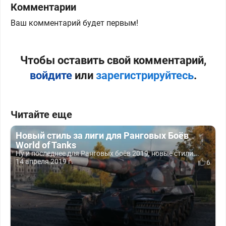
Комментарии
Ваш комментарий будет первым!
Чтобы оставить свой комментарий,
войдите
или
зарегистрируйтесь
.
Читайте еще
Новый стиль за лиги для Ранговых Боёв
World of Tanks
Ну и последнее для Ранговых боёв 2019, новые стили...
14 апреля 2019 г.
6