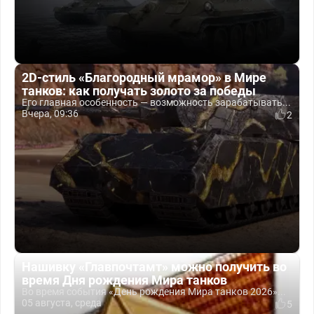
2D-стиль «Благородный мрамор» в Мире
танков: как получать золото за победы
Его главная особенность — возможность зарабатывать...
Вчера, 09:36
2
Нашивку «Главпочтамт» можно получить во
время Дня рождения Мира танков
Во время события «День рождения Мира танков 2026»...
05 августа, среда
5