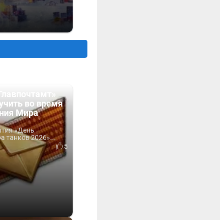
Главпочтамт»
учить во время
ния Мира
ытия «День
 танков 2026»...
5