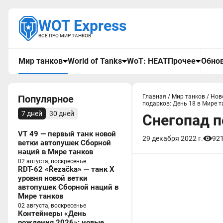
WOT Express
ВСЁ ПРО МИР ТАНКОВ
Мир танков
World of Tanks
WoT: HEAT
Прочее
Обнов
Популярное
Главная
/
Мир танков
/
Нов
подарков: День 18 в Мире т
7 дней
30 дней
Снегопад п
VT 49 — первый танк новой
29 декабря 2022 г.
92
ветки автопушек Сборной
наций в Мире танков
02 августа, воскресенье
RDT-62 «Řezačka» — танк X
уровня новой ветки
автопушек Сборной наций в
Мире танков
02 августа, воскресенье
Контейнеры «День
рождения 2026»: новые