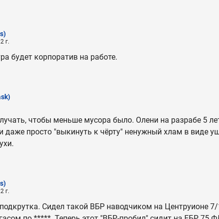
s)
2 г.
тра будет корпоратив на работе.
ask)
олучать, чтобы меньше мусора было. Олени на разрабе 5 ле
ли даже просто "выкинуть к чёрту" ненужный хлам в виде 
ухи.
s)
2 г.
о подкрутка. Сидел такой ВБР наводчиком на Центруионе 7/
асом по *****. Теперь этот "ВБР-пробил" сидит на ЕБР 75 