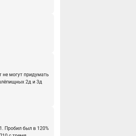
т не могут придумать
ушлёпищных 2д и 3д
1. Пробил был в 120%
ФЛ10 с тремя