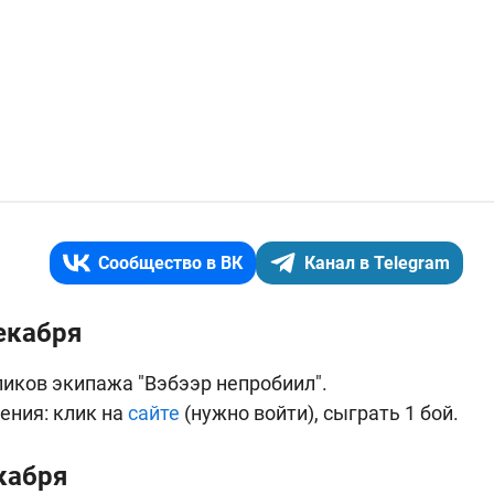
Сообщество в ВК
Канал в Telegram
екабря
ликов экипажа "Вэбээр непробиил".
ения: клик на
сайте
(нужно войти), сыграть 1 бой.
кабря