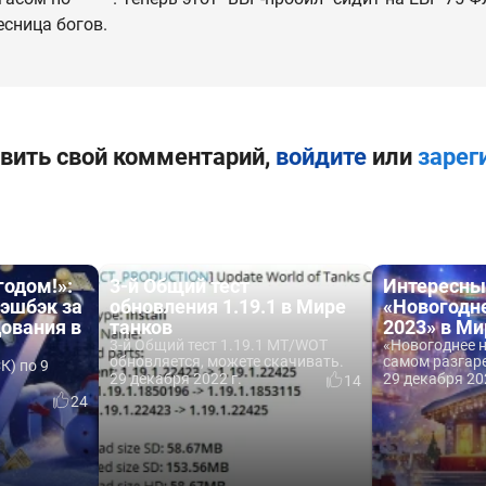
есница богов.
вить свой комментарий,
войдите
или
зарег
годом!»:
3-й Общий тест
Интересны
кэшбэк за
обновления 1.19.1 в Мире
«Новогодн
ования в
танков
2023» в Ми
3-й Общий тест 1.19.1 MT/WOT
«Новогоднее н
обновляется, можете скачивать.
самом разгаре.
К) по 9
29 декабря 2022 г.
29 декабря 20
14
24