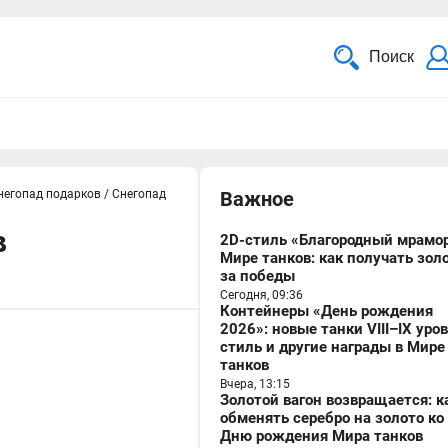
Поиск
негопад подарков
/
Снегопад
Важное
в
2D-стиль «Благородный мрамор
Мире танков: как получать зол
за победы
Сегодня, 09:36
Контейнеры «День рождения
2026»: новые танки VIII–IX уро
стиль и другие награды в Мире
танков
Вчера, 13:15
Золотой вагон возвращается: к
обменять серебро на золото ко
Дню рождения Мира танков