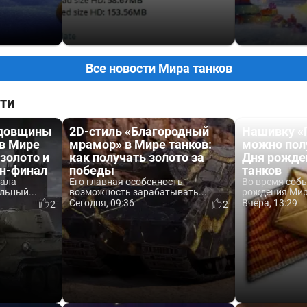
Все новости Мира танков
ти
одовщины
2D-стиль «Благородный
Нашивку «
 в Мире
мрамор» в Мире танков:
можно пол
 золото и
как получать золото за
Дня рожде
йн-финал
победы
танков
вала
Его главная особенность —
Во время соб
льный...
возможность зарабатывать...
рождения Мира
Сегодня, 09:36
Вчера, 13:29
2
2