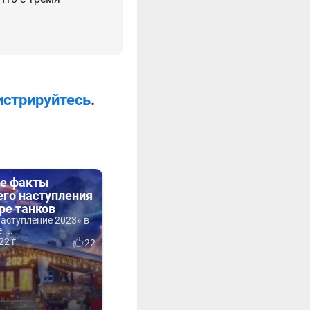
истрируйтесь
.
е факты
его наступления
ре танков
аступление 2023» в
...
22 г.
22