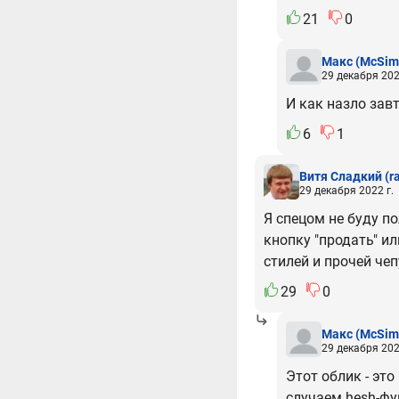
21
0
Макс
(McSim
29 декабря 202
И как назло зав
6
1
Витя Сладкий
(r
29 декабря 2022 г.
Я спецом не буду п
кнопку "продать" и
стилей и прочей чеп
29
0
Макс
(McSim
29 декабря 202
Этот облик - эт
случаем hesh-фуг