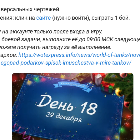
иверсальных чертежей.
ения: клик на
сайте
(нужно войти), сыграть 1 бой.
 на аккаунте только после входа в игру.
 боевой задачи, выполните её до 09:00 МСК следующе
можете получить награду за её выполнение.
дарков:
https://wotexpress.info/news/world-of-tanks/nov
negopad-podarkov-spisok-imuschestva-v-mire-tankov/