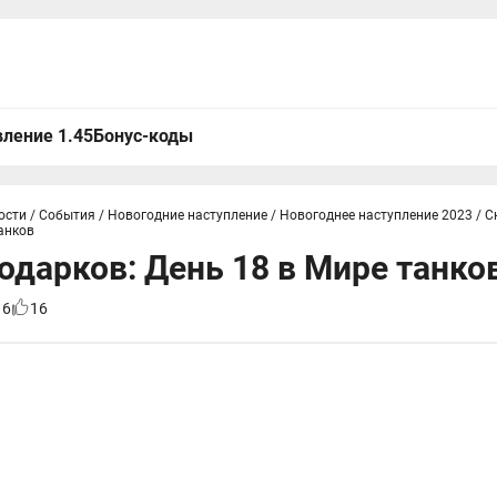
ление 1.45
Бонус-коды
ости
/
События
/
Новогодние наступление
/
Новогоднее наступление 2023
/
С
анков
одарков: День 18 в Мире танко
16
16