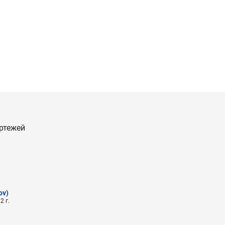
ртежей
ov)
2 г.