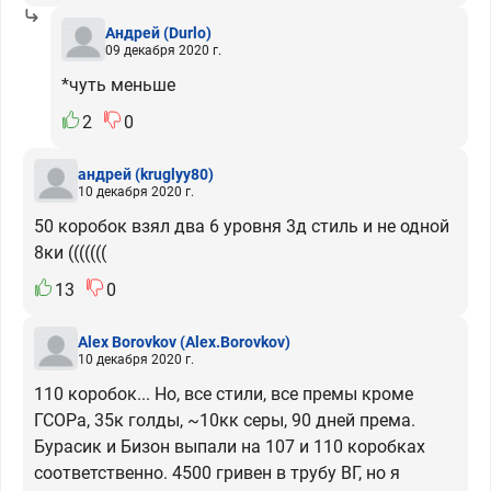
Андрей
(Durlo)
09 декабря 2020 г.
*чуть меньше
2
0
андрей
(kruglyy80)
10 декабря 2020 г.
50 коробок взял два 6 уровня 3д стиль и не одной
8ки (((((((
13
0
Alex Borovkov
(Alex.Borovkov)
10 декабря 2020 г.
110 коробок... Но, все стили, все премы кроме
ГСОРа, 35к голды, ~10кк серы, 90 дней према.
Бурасик и Бизон выпали на 107 и 110 коробках
соответственно. 4500 гривен в трубу ВГ, но я