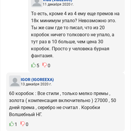
11 декабря 2020 г.
То есть, кроме 4 из 4 ему еще премов на
18к минимум упало? Невозможно это.
Ты же сам где то писал, что из 20
коробок ничего толкового не упало, а
тут раз в 10 больше, чем цена 30
коробок. Просто у человека бурная
фантазия.
5
0
IGOR
(IGOREEXA)
13 декабря 2020 г.
60 коробок : Все стили , только мелко премы ,
золота ( компенсация включительно ) 27000 , 50
дней према , серебро не считал . Коробки
Волшебный НГ.
1
0