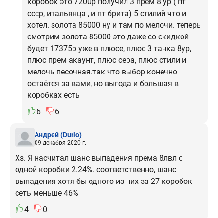
коробок это 7200р получил 3 прем 8 ур ( пт
ссср, итальянца , и пт брита) 5 стилий что и
хотел. золота 85000 ну и там по мелочи. теперь
смотрим золота 85000 это даже со скидкой
будет 17375р уже в плюсе, плюс 3 танка 8ур,
плюс прем акаунт, плюс сера, плюс стили и
мелочь песочная.так что выбор конечно
остаётся за вами, но выгода и большая в
коробках есть
6
6
Андрей
(Durlo)
09 декабря 2020 г.
Хз. Я насчитал шанс выпадения према 8лвл с
одной коробки 2.24%. соответственно, шанс
выпадения хотя бы одного из них за 27 коробок
сеть меньше 46%
4
0