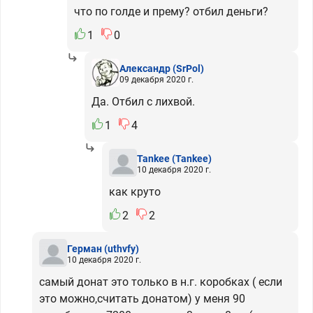
что по голде и прему? отбил деньги?
1
0
Александр
(SrPol)
09 декабря 2020 г.
Да. Отбил с лихвой.
1
4
Tankee
(Tankee)
10 декабря 2020 г.
как круто
2
2
Герман
(uthvfy)
10 декабря 2020 г.
самый донат это только в н.г. коробках ( если
это можно,считать донатом) у меня 90