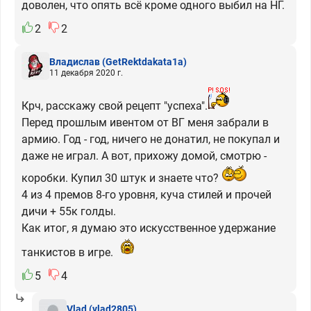
доволен, что опять всё кроме одного выбил на НГ.
2
2
Владислав
(GetRektdakata1a)
11 декабря 2020 г.
Крч, расскажу свой рецепт "успеха".
Перед прошлым ивентом от ВГ меня забрали в
армию. Год - год, ничего не донатил, не покупал и
даже не играл. А вот, прихожу домой, смотрю -
коробки. Купил 30 штук и знаете что?
4 из 4 премов 8-го уровня, куча стилей и прочей
дичи + 55к голды.
Как итог, я думаю это искусственное удержание
танкистов в игре.
5
4
Vlad
(vlad2805)