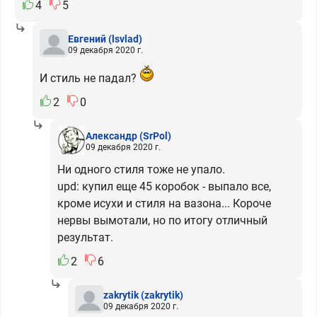
4
5
Евгений
(lsvlad)
09 декабря 2020 г.
И стиль не падал?
2
0
Александр
(SrPol)
09 декабря 2020 г.
Ни одного стиля тоже не упало.
upd: купил еще 45 коробок - выпало все,
кроме исухи и стиля на вазона... Короче
нервы вымотали, но по итогу отличный
результат.
2
6
zakrytik
(zakrytik)
09 декабря 2020 г.