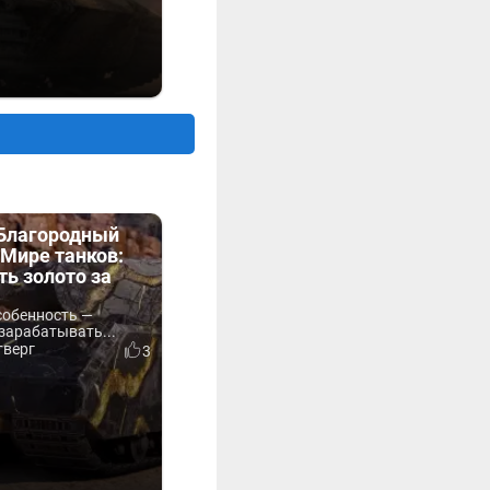
«Благородный
Мире танков:
ть золото за
собенность —
зарабатывать...
тверг
3