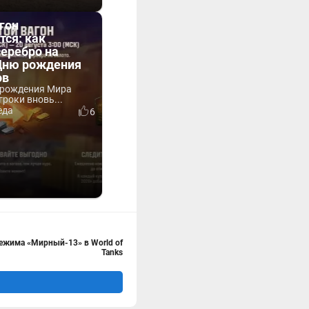
гон
тся: как
серебро на
 Дню рождения
ов
 рождения Мира
гроки вновь...
еда
6
ежима «Мирный-13» в World of
Tanks