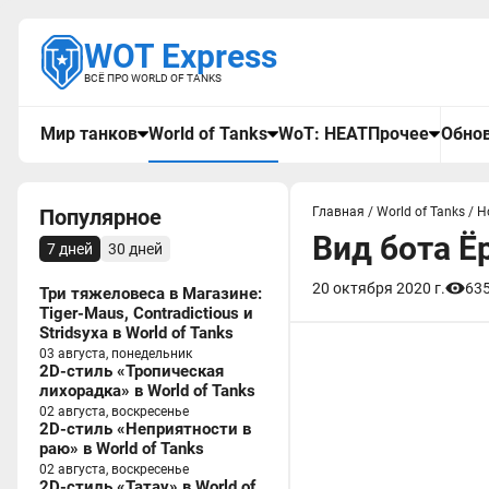
WOT Express
ВСЁ ПРО WORLD OF TANKS
Мир танков
World of Tanks
WoT: HEAT
Прочее
Обнов
Популярное
Главная
/
World of Tanks
/
Н
Вид бота Ё
7 дней
30 дней
20 октября 2020 г.
63
Три тяжеловеса в Магазине:
Tiger-Maus, Contradictious и
Stridsyxa в World of Tanks
03 августа, понедельник
2D-стиль «Тропическая
лихорадка» в World of Tanks
02 августа, воскресенье
2D-стиль «Неприятности в
раю» в World of Tanks
02 августа, воскресенье
2D-стиль «Татау» в World of