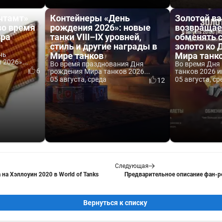
чтамт»
Контейнеры «День
Золотой ва
во время
рождения 2026»: новые
возвращае
ира
танки VIII–IX уровней,
обменять 
стиль и другие награды в
золото ко
нь
Мире танков
Мира танк
2026»...
Во время празднования Дня
Во время Дня
6
рождения Мира танков 2026...
танков 2026 и
05 августа, среда
05 августа, ср
12
Следующая
на Хэллоуин 2020 в World of Tanks
Предварительное описание фан-р
Вернуться к списку