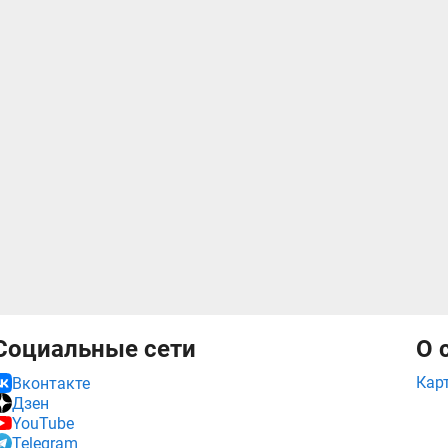
Социальные сети
О 
Кар
Вконтакте
Дзен
YouTube
Telegram