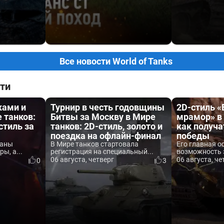
Все новости World of Tanks
ти
ками и
Турнир в честь годовщины
2D-стиль 
 танков:
Битвы за Москву в Мире
мрамор» в 
стиль за
танков: 2D-стиль, золото и
как получа
поездка на офлайн-финал
победы
ваны
В Мире танков стартовала
Его главная о
ы, а...
регистрация на специальный...
возможность 
06 августа, четверг
06 августа, че
0
3