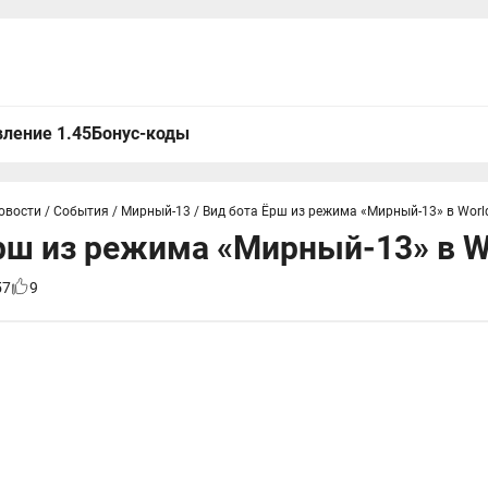
ление 1.45
Бонус-коды
овости
/
События
/
Мирный-13
/
Вид бота Ёрш из режима «Мирный-13» в World
рш из режима «Мирный-13» в Wo
57
9