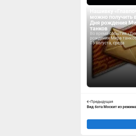
Нашивку «Главпо
можно получить 
Дня рождения М
танков
Во время события «Де
рождения Мира танков 
05 августа, среда
Предыдущая
Вид бота Москит из режима 