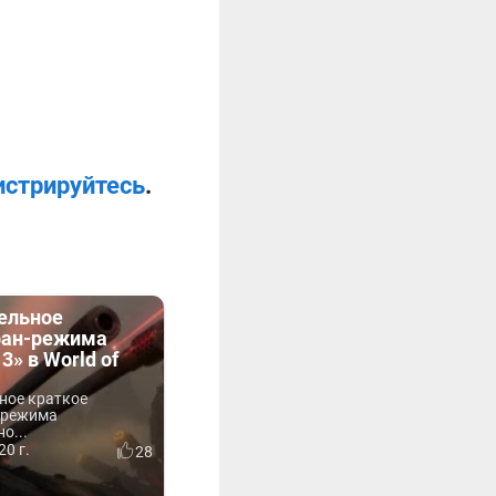
истрируйтесь
.
ельное
фан-режима
» в World of
ное краткое
-режима
о...
20 г.
28