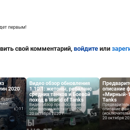
дет первым!
вить свой комментарий,
войдите
или
зарег
из
Видео обзор обновления
Предварит
уин 2020
1.10.1: жетоны, ребаланс
описание 
средних танков и Боевой
«Мирный-13
 будет
поход в World of Tanks
Tanks
ько...
Видео обзор предпоследнего
Предваритель
11
обновления жёсткого 2020...
описание фан
(исключительн
20 октября 2020 г.
3
20 октября 20