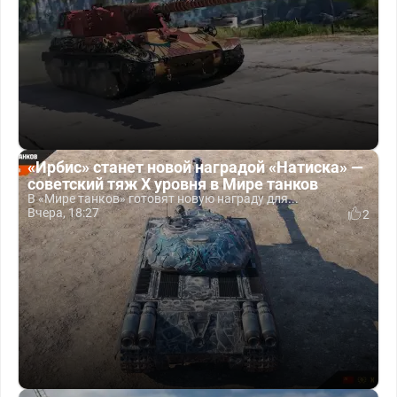
«Ирбис» станет новой наградой «Натиска» —
советский тяж X уровня в Мире танков
В «Мире танков» готовят новую награду для...
Вчера, 18:27
2