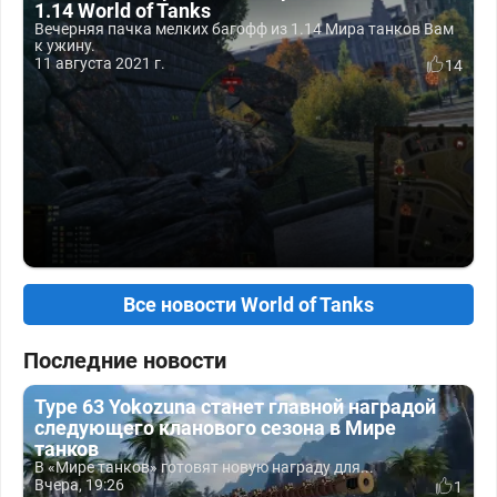
1.14 World of Tanks
Вечерняя пачка мелких багофф из 1.14 Мира танков Вам
к ужину.
11 августа 2021 г.
14
Все новости World of Tanks
Последние новости
Type 63 Yokozuna станет главной наградой
следующего кланового сезона в Мире
танков
В «Мире танков» готовят новую награду для...
Вчера, 19:26
1