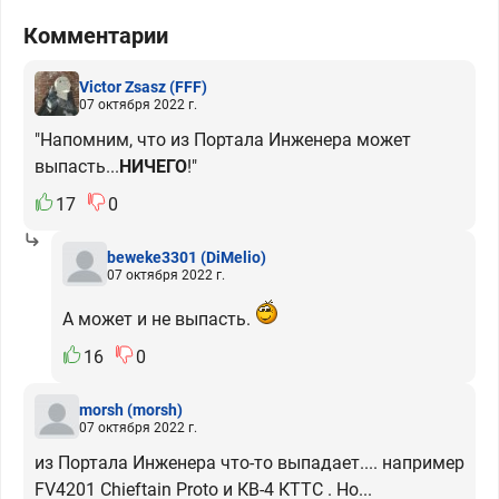
Комментарии
Victor Zsasz
(FFF)
07 октября 2022 г.
"Напомним, что из Портала Инженера может
выпасть...
НИЧЕГО
!"
17
0
beweke3301
(DiMelio)
07 октября 2022 г.
А может и не выпасть.
16
0
morsh
(morsh)
07 октября 2022 г.
из Портала Инженера что-то выпадает.... например
FV4201 Chieftain Proto и КВ-4 КТТС . Но...