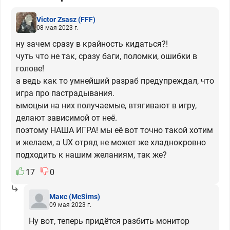
Victor Zsasz
(FFF)
08 мая 2023 г.
ну зачем сразу в крайность кидаться?!
чуть что не так, сразу баги, поломки, ошибки в
голове!
а ведь как то умнейший разраб предупреждал, что
игра про пастрадывания.
ымоцыи на них получаемые, втягивают в игру,
делают зависимой от неё.
поэтому НАША ИГРА! мы её вот точно такой хотим
и желаем, а UX отряд не может же хладнокровно
подходить к нашим желаниям, так же?
17
0
Макс
(McSims)
09 мая 2023 г.
Ну вот, теперь придётся разбить монитор