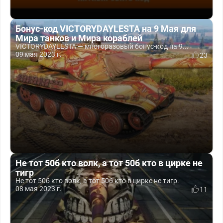
Бонус-код VICTORYDAYLESTA на 9 Мая для
Мира танков и Мира кораблей
VICTORYDAYLESTA — многоразовый бонус-код на 9...
09 мая 2023 г.
23
Не тот 50б кто волк, а тот 50б кто в цирке не
тигр
Не тот 50б кто волк, а тот 50б кто в цирке не тигр.
08 мая 2023 г.
11