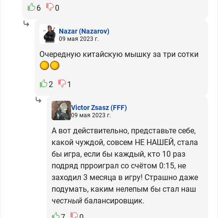
6
0
Nazar
(Nazarov)
09 мая 2023 г.
Очередную китайскую мышку за три сотки
2
1
Victor Zsasz
(FFF)
09 мая 2023 г.
А вот действительно, представьте себе,
какой чуждой, совсем НЕ НАШЕЙ, стала
бы игра, если бы каждый, кто 10 раз
подряд прроиграл со счётом 0:15, не
заходил 3 месяца в игру! Страшно даже
подумать, каким нелепым бы стал наш
честный
балансировщик.
7
0