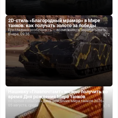
2D-стиль «Благородный мрамор» в Мире
танков: как получать золото за победы
Его главная особенность — возможность зарабатывать...
Вчера, 09:36
2
Нашивку «Главпочтамт» можно получить во
время Дня рождения Мира танков
Во время события «День рождения Мира танков 2026»...
05 августа, среда
5