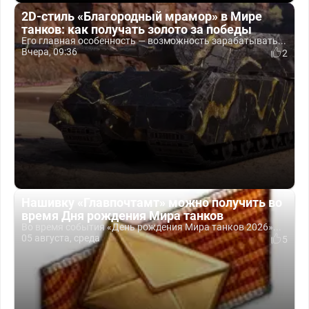
2D-стиль «Благородный мрамор» в Мире
танков: как получать золото за победы
Его главная особенность — возможность зарабатывать...
Вчера, 09:36
2
Нашивку «Главпочтамт» можно получить во
время Дня рождения Мира танков
Во время события «День рождения Мира танков 2026»...
05 августа, среда
5