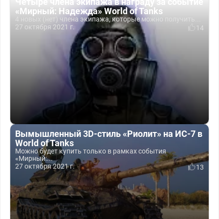
Четыре члена экипажа в награду за событие
«Мирный: Надежда» World of Tanks
4 новых (нет) члена экипажа, которые можно получить...
27 октября 2021 г.
14
Вымышленный 3D-стиль «Риолит» на ИС-7 в
World of Tanks
Можно будет купить только в рамках события
«Мирный:...
27 октября 2021 г.
13