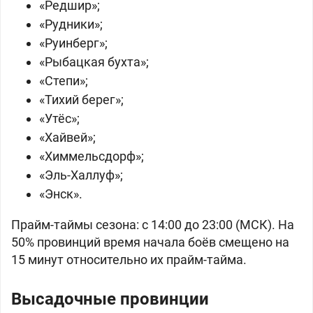
«Редшир»;
«Рудники»;
«Руинберг»;
«Рыбацкая бухта»;
«Степи»;
«Тихий берег»;
«Утёс»;
«Хайвей»;
«Химмельсдорф»;
«Эль-Халлуф»;
«Энск».
Прайм-таймы сезона: с 14:00 до 23:00 (МСК). На
50% провинций время начала боёв смещено на
15 минут относительно их прайм-тайма.
Высадочные провинции