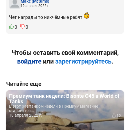
Макс
(McSims)
19 апреля 2022 г.
Чёт награды то никчёмные ребят
0
0
Чтобы оставить свой комментарий,
войдите
или
зарегистрируйтесь
.
Читайте еще
Премиум танк недели: Bisonte C45 в World of
Tanks
В этот раз танком недели в Премиум магазине
становится...
18 апреля 2022 г.
12