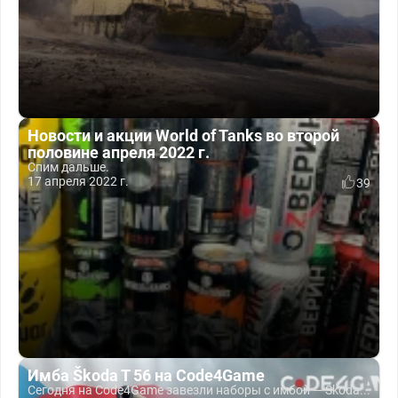
Новости и акции World of Tanks во второй
половине апреля 2022 г.
Спим дальше.
17 апреля 2022 г.
39
Имба Škoda T 56 на Code4Game
Сегодня на Code4Game завезли наборы с имбой — Škoda...