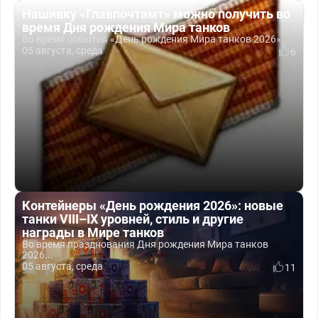
Нашивку «Главпочтамт» можно получить во
время Дня рождения Мира танков
Во время события «День рождения Мира танков 2026»...
05 августа, среда
6
Контейнеры «День рождения 2026»: новые
танки VIII–IX уровней, стиль и другие
награды в Мире танков
Во время празднования Дня рождения Мира танков
2026...
05 августа, среда
11