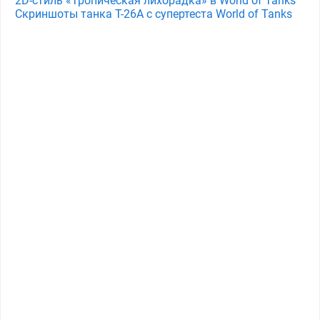
2D-стиль «Тропическая лихорадка» в World of Tanks
Скриншоты танка T-26A с супертеста World of Tanks