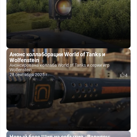
Анонс коллаборации World of Tanks и
Wolfenstein
Анонсирована коллаба World of Tanks и серии игр
Wolfenstein...
28 сентября 2025 г.
4
Новый босс Шип из события «Вавилон: