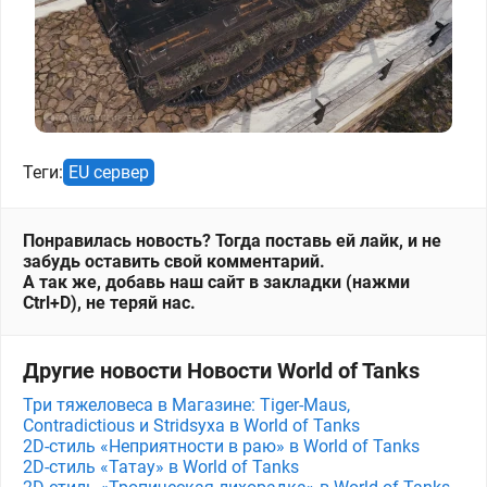
Теги:
EU сервер
Понравилась новость? Тогда поставь ей лайк, и не
забудь оставить свой комментарий.
А так же, добавь наш сайт в закладки (нажми
Ctrl+D), не теряй нас.
Другие новости Новости World of Tanks
Три тяжеловеса в Магазине: Tiger-Maus,
Contradictious и Stridsyxa в World of Tanks
2D-стиль «Неприятности в раю» в World of Tanks
2D-стиль «Татау» в World of Tanks