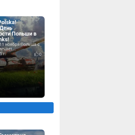
Polska!
День
ости Польши в
nks!
 11 ноября Польша с
ечает...
5 г.
0