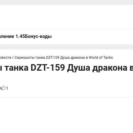
ление 1.45
Бонус-коды
овости
/
Скриншоты танка DZT-159 Душа дракона в World of Tanks
танка DZT-159 Душа дракона в
9
1