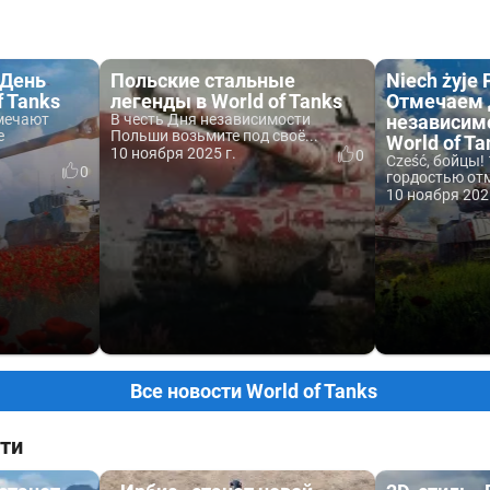
(День
Польские стальные
Niech żyje 
f Tanks
легенды в World of Tanks
Отмечаем 
тмечают
В честь Дня независимости
независим
е
Польши возьмите под своё...
World of Ta
10 ноября 2025 г.
0
Cześć, бойцы!
0
гордостью отм
10 ноября 202
Все новости World of Tanks
ти