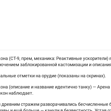
она (СТ-9, прем, механика: Реактивные ускорители)
ключением заблокированной кастомизации и описания
альные отметки на орудие (показаны на скринах).
она (описание и название идентично танку) —
Арена
акон наблюдает.
 древним стражем разворачивались бесчисленные б
авы и ещё больше — канули в безвестность. Устав от