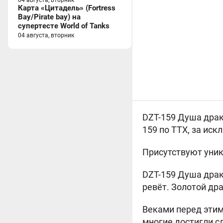
04 августа, вторник
Карта «Цитадель» (Fortress
Bay/Pirate bay) на
супертесте World of Tanks
04 августа, вторник
DZT-159 Душа драк
159 по ТТХ, за ис
Присутствуют уник
DZT-159 Душа драк
ревёт. Золотой др
Веками перед этим
многие достигли сл