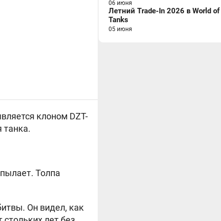
06 июня
Летний Trade-In 2026 в World of
Tanks
05 июня
 является клоном
DZT-
 танка.
 пылает. Толпа
итвы. Он видел, как
 стольких лет без