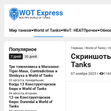
WOT Express
ВСЁ ПРО WORLD OF TANKS
Мир танков
World of Tanks
WoT: HEAT
Прочее
Обнов
Популярное
Главная
/
World of Tanks
/
Н
Скриншоты 
7 дней
30 дней
Tanks
Три тяжеловеса в Магазине:
Tiger-Maus, Contradictious и
07 ноября 2025 г.
116
Stridsyxa в World of Tanks
03 августа, понедельник
Когда 13 Конструкторское
бюро в World of Tanks
04 августа, вторник
12-ое Конструкторское
бюро: Durendal в World of
Tanks