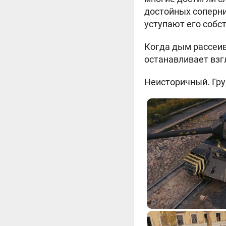
достойных соперни
уступают его собс
Когда дым рассеив
останавливает взг
Неисторичный. Груп