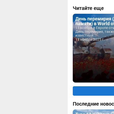
Читайте еще
День перемирия 
памяти) в World o
11 ноября в Европе о
День перемирия, такж
известный...
11 ноября 2025 г.
Последние новос