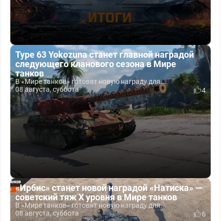
Type 63 Yokozuna станет главной наградой
следующего кланового сезона в Мире
танков
В «Мире танков» готовят новую награду для...
08 августа, суббота
4
«Ирбис» станет новой наградой «Натиска» —
советский тяж X уровня в Мире танков
В «Мире танков» готовят новую награду для...
08 августа, суббота
6