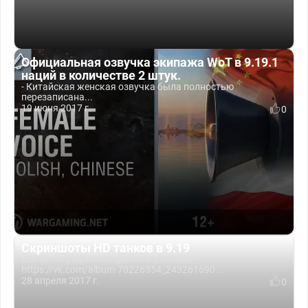
Официальная озвучка экипажа WoT в 9.19.1
наций в количестве 2 штук.
- Китайская женская озвучка была полностью
перезаписана...
19 июня 2017 г.
0
Скриншоты HD танков в 9.19
Все фотографии находятся в альбоме —
https://vk.com/album-70226354_243261690...
28 апреля 2017 г.
0